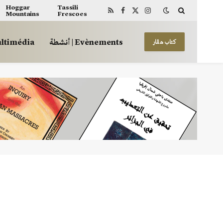
Hoggar
Tassili
Mountains
Frescoes
RSS
Facebook
X
Instagram
(Twitter)
أنشطة | Evènements
 | Multimédia
كتاب هڤار