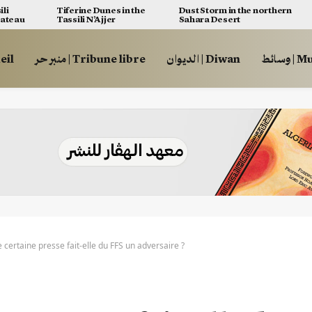
ili
Tiferine Dunes in the
Dust Storm in the northern
lateau
Tassili N’Ajjer
Sahara Desert
وسائط
الديوان | Diwan
منبر حر | Tribune libre
ccueil
 certaine presse fait-elle du FFS un adversaire ?