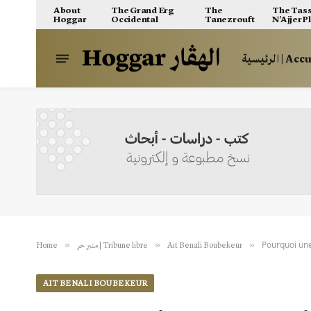
About
The Grand Erg
The
The Tass
Hoggar
Occidental
Tanezrouft
N’Ajjer P
الرئيسية | A
Pourquoi une
»
»
»
Home
منبر حر | Tribune libre
Ait Benali Boubekeur
AIT BENALI BOUBEKEUR