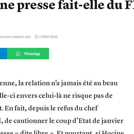
e presse fait-elle du 
4 MINS READ
AUCUN COMMENTAIRE
WhatsApp
ienne, la relation n’a jamais été au beau
lle-ci envers celui-là ne risque pas de
. En fait, depuis le refus du chef
 de cautionner le coup d’Etat de janvier
presse « dite libre ». Et pourtant, si Hocine