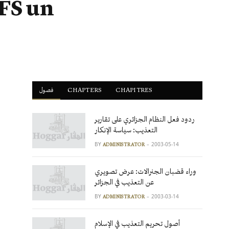
FFS un
فصول
ْCHAPTERS
CHAPITRES
ردود فعل النظام الجزائري على تقارير
التعذيب: سياسة الإنكار
BY
2003-05-14
ADMINISTRATOR
وراء قضبان الجنرالات: عرض تصويري
عن التعذيب في الجزائر
BY
2003-03-14
ADMINISTRATOR
أصول تحريم التعذيب في الإسلام