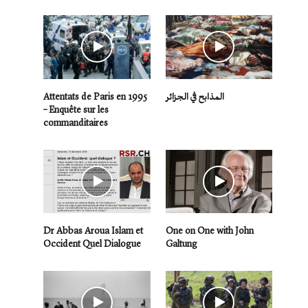
Attentats de Paris en 1995
المذابح في الجزائر
– Enquête sur les
commanditaires
Dr Abbas Aroua Islam et
One on One with John
Occident Quel Dialogue
Galtung