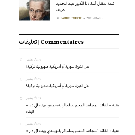
تتمة لمقال أستاذنا الكبير عبد الحميد
شريف
BY
2019-06-06
LARBI HOUICHI
تعليقات | Commentaires
بشير
dans
هل الثورة سورية أم أمريكية صهيونية تركية؟
بشير
dans
هل الثورة سورية أم أمريكية صهيونية تركية؟
بشير
dans
« هنية » القائد المجاهد المعلم يسلم الراية ويمضي بهناء الى دار
البقاء
بشير
dans
« هنية » القائد المجاهد المعلم يسلم الراية ويمضي بهناء الى دار