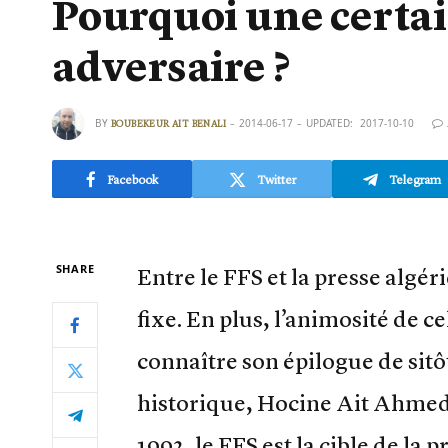
Pourquoi une certain
adversaire ?
BY
2014-06-17
UPDATED:
2017-10-10
BOUBEKEUR AIT BENALI
Facebook
Twitter
Telegram
SHARE
Entre le FFS et la presse algér
fixe. En plus, l’animosité de ce
connaître son épilogue de sitôt
historique, Hocine Ait Ahmed,
1992, le FFS est la cible de la 