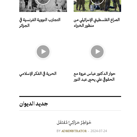
الصراع الفلسطيني الإسرائيلي من
التجارب النووية الفرنسية في
منظور الخبراء
الجزائر
حوار الدكتور عباس عروة مع
الحرية في الفكر الإسلامي
الحقوقي علي يحيى عبد النور
جديد الديوان
خَوَاطِرُ حَرَاكِـيٍّ مُعْتَقَل
BY
2024-07-24
ADMINISTRATOR