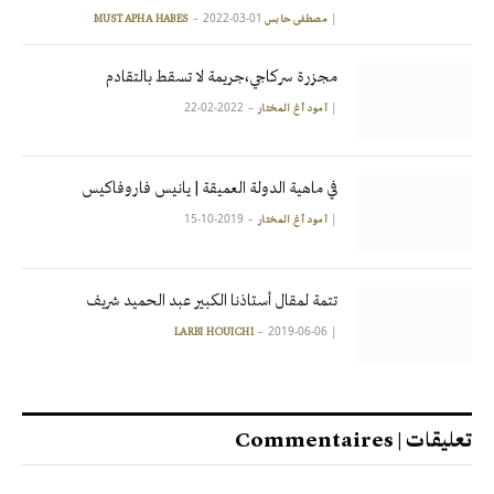
2022-03-01
|
مصطفى حابس MUSTAPHA HABES
مجزرة سركاجي،جريمة لا تسقط بالتقادم
2022-02-22
|
آمود أغ المختار
في ماهية الدولة العميقة | يانيس فاروفاكيس
2019-10-15
|
آمود أغ المختار
تتمة لمقال أستاذنا الكبير عبد الحميد شريف
2019-06-06
|
LARBI HOUICHI
تعليقات | Commentaires