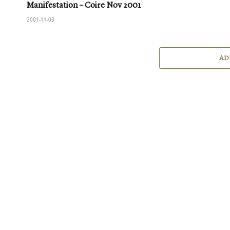
Manifestation – Coire Nov 2001
2001-11-03
AD