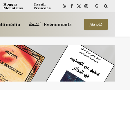
Hoggar
Tassili
Mountains
Frescoes
RSS
Facebook
X
Instagram
(Twitter)
أنشطة | Evènements
 | Multimédia
كتاب هڤار