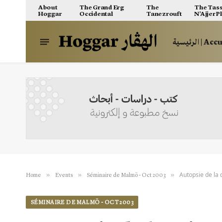
About
The Grand Erg
The
The Tass
Hoggar
Occidental
Tanezrouft
N’Ajjer P
الرئيسية | A
Autopsie de la 
»
»
»
Home
Events
Séminaire de Malmö - Oct 2003
SÉMINAIRE DE MALMÖ - OCT 2003