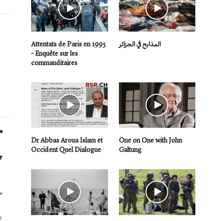
Attentats de Paris en 1995
المذابح في الجزائر
– Enquête sur les
commanditaires
Dr Abbas Aroua Islam et
One on One with John
Occident Quel Dialogue
Galtung