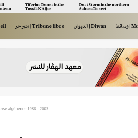
ili
Tiferine Dunes in the
Dust Storm in the northern
lateau
Tassili N’Ajjer
Sahara Desert
وسائط
الديوان | Diwan
منبر حر | Tribune libre
ccueil
crise algérienne 1988 – 2003