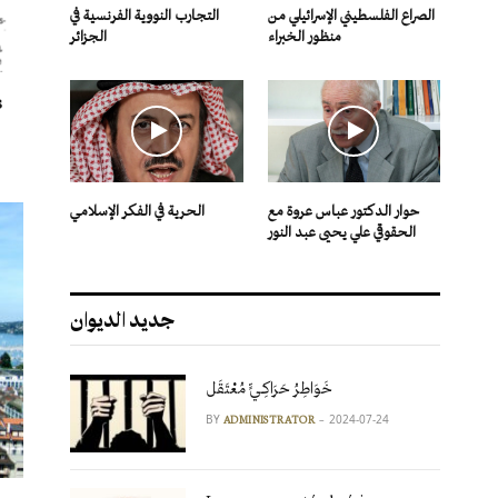
الصراع الفلسطيني الإسرائيلي من
التجارب النووية الفرنسية في
منظور الخبراء
الجزائر
s
حوار الدكتور عباس عروة مع
الحرية في الفكر الإسلامي
الحقوقي علي يحيى عبد النور
جديد الديوان
خَوَاطِرُ حَرَاكِـيٍّ مُعْتَقَل
BY
2024-07-24
ADMINISTRATOR