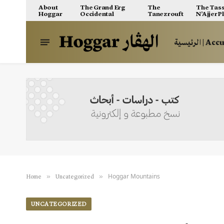
About
The Grand Erg
The
The Tass
Hoggar
Occidental
Tanezrouft
N’Ajjer P
الرئيسية | A
Hoggar Mountains
»
»
Home
Uncategorized
UNCATEGORIZED