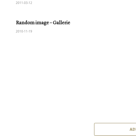
2011-03-12
Random image – Gallerie
2010-11-19
AD