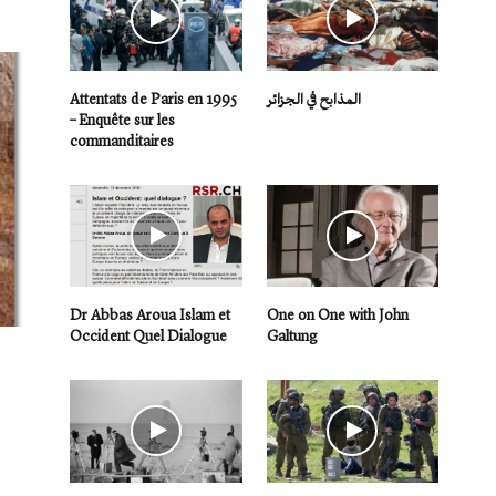
Attentats de Paris en 1995
المذابح في الجزائر
– Enquête sur les
commanditaires
Dr Abbas Aroua Islam et
One on One with John
Occident Quel Dialogue
Galtung