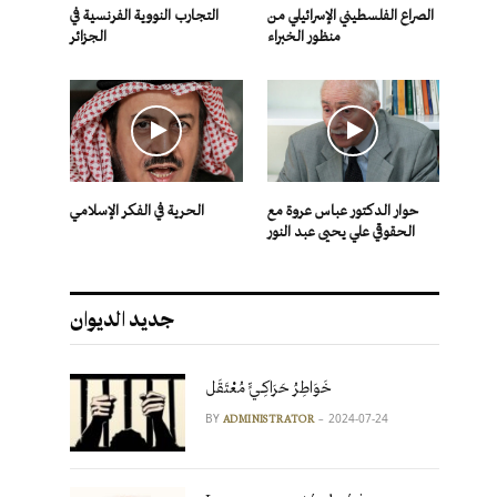
الصراع الفلسطيني الإسرائيلي من
التجارب النووية الفرنسية في
منظور الخبراء
الجزائر
حوار الدكتور عباس عروة مع
الحرية في الفكر الإسلامي
الحقوقي علي يحيى عبد النور
جديد الديوان
خَوَاطِرُ حَرَاكِـيٍّ مُعْتَقَل
BY
2024-07-24
ADMINISTRATOR