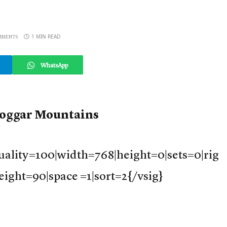
1 MIN READ
MMENTS
WhatsApp
oggar Mountains
ality=100|width=768|height=0|sets=0|rig
eight=90|space =1|sort=2{/vsig}