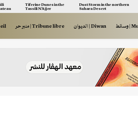
ili
Tiferine Dunes in the
Dust Storm in the northern
lateau
Tassili N’Ajjer
Sahara Desert
وسائط
الديوان | Diwan
منبر حر | Tribune libre
ccueil