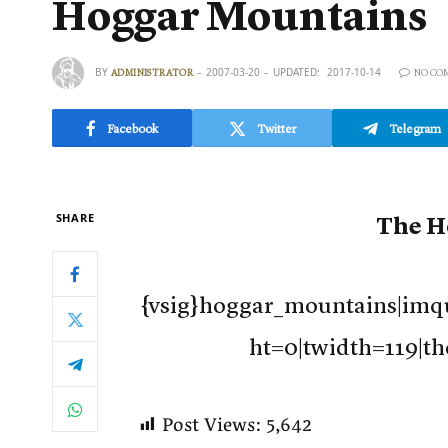
Hoggar Mountains
BY
2007-03-20
UPDATED:
2017-10-14
ADMINISTRATOR
NO CO
Facebook
Twitter
Telegram
SHARE
The H
{vsig}hoggar_mountains|imqu
ht=0|twidth=119|th
Post Views:
5,642