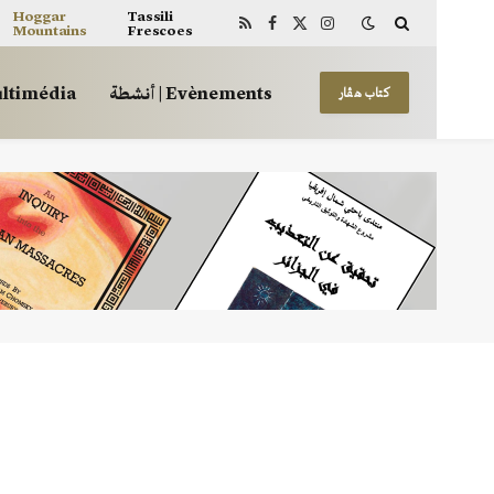
Hoggar
Tassili
Mountains
Frescoes
RSS
Facebook
X
Instagram
(Twitter)
أنشطة | Evènements
 | Multimédia
كتاب هڤار