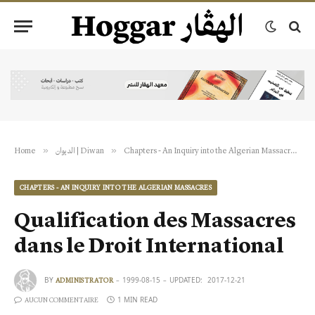
»
»
»
Home
الديوان | Diwan
Chapters - An Inquiry into the Algerian Massacres
CHAPTERS - AN INQUIRY INTO THE ALGERIAN MASSACRES
Qualification des Massacres
dans le Droit International
BY
1999-08-15
UPDATED:
2017-12-21
ADMINISTRATOR
1 MIN READ
AUCUN COMMENTAIRE