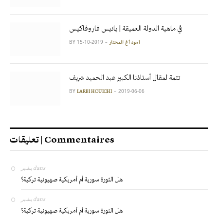
في ماهية الدولة العميقة | يانيس فاروفاكيس
BY
2019-10-15
آمود أغ المختار
تتمة لمقال أستاذنا الكبير عبد الحميد شريف
BY
2019-06-06
LARBI HOUICHI
تعليقات | Commentaires
بشير
dans
هل الثورة سورية أم أمريكية صهيونية تركية؟
بشير
dans
هل الثورة سورية أم أمريكية صهيونية تركية؟