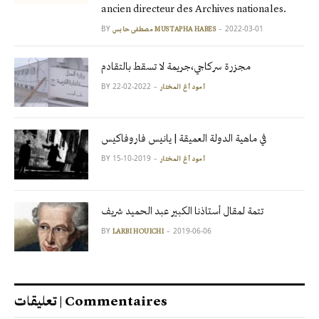
ancien directeur des Archives nationales.
BY
2022-03-01
مصطفى حابس MUSTAPHA HABES
مجزرة سركاجي،جريمة لا تسقط بالتقادم
BY
2022-02-22
آمود أغ المختار
في ماهية الدولة العميقة | يانيس فاروفاكيس
BY
2019-10-15
آمود أغ المختار
تتمة لمقال أستاذنا الكبير عبد الحميد شريف
BY
2019-06-06
LARBI HOUICHI
تعليقات | Commentaires