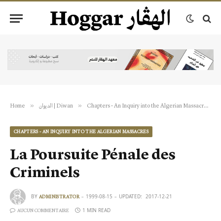
»
»
»
Home
الديوان | Diwan
Chapters - An Inquiry into the Algerian Massacres
CHAPTERS - AN INQUIRY INTO THE ALGERIAN MASSACRES
La Poursuite Pénale des
Criminels
BY
1999-08-15
UPDATED:
2017-12-21
ADMINISTRATOR
1 MIN READ
AUCUN COMMENTAIRE