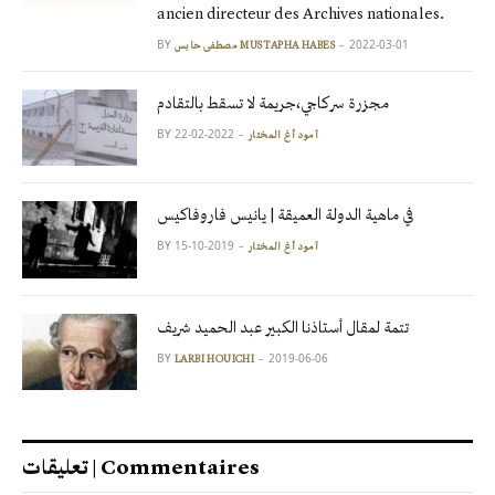
ancien directeur des Archives nationales.
BY
2022-03-01
مصطفى حابس MUSTAPHA HABES
مجزرة سركاجي،جريمة لا تسقط بالتقادم
BY
2022-02-22
آمود أغ المختار
في ماهية الدولة العميقة | يانيس فاروفاكيس
BY
2019-10-15
آمود أغ المختار
تتمة لمقال أستاذنا الكبير عبد الحميد شريف
BY
2019-06-06
LARBI HOUICHI
تعليقات | Commentaires