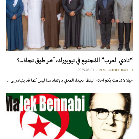
“نادي العرب” المُجتمِع في نيويورك، آخر طوق نجاة…؟
2025-08-04
ZIANI-CHERIF RACHID
مهلا لا تذهبْ بكم احلام اليقظة بعيدا، المعني بالإنقاذ هنا ليس كما قد يتباذر إلى…