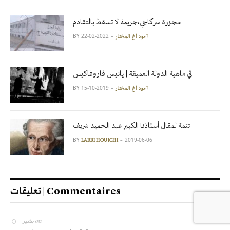
مجزرة سركاجي،جريمة لا تسقط بالتقادم
BY
2022-02-22
آمود أغ المختار
في ماهية الدولة العميقة | يانيس فاروفاكيس
BY
2019-10-15
آمود أغ المختار
تتمة لمقال أستاذنا الكبير عبد الحميد شريف
BY
2019-06-06
LARBI HOUICHI
تعليقات | Commentaires
بشير
on