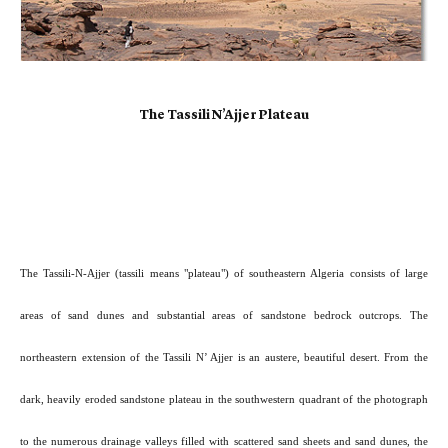
The Tassili N’Ajjer Plateau
The Tassili-N-Ajjer (tassili means "plateau") of southeastern Algeria consists of large
areas of sand dunes and substantial areas of sandstone bedrock outcrops. The
northeastern extension of the Tassili N’ Ajjer is an austere, beautiful desert. From the
dark, heavily eroded sandstone plateau in the southwestern quadrant of the photograph
to the numerous drainage valleys filled with scattered sand sheets and sand dunes, the