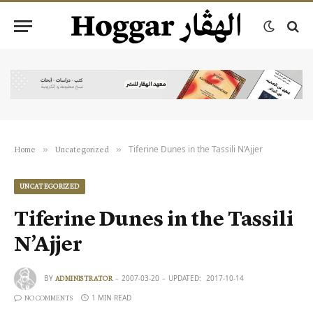
Tiferine Dunes in the Tassili N’Ajjer
»
»
Home
Uncategorized
UNCATEGORIZED
Tiferine Dunes in the Tassili
N’Ajjer
BY
2007-03-20
UPDATED:
2017-10-14
ADMINISTRATOR
1 MIN READ
NO COMMENTS