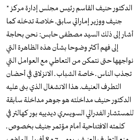
* الدكتور حنيف القاسم رئيس مجلس إدارة مركز
جنيف ووزير إماراتي سابق. خلاصة تدخله كما
أشار إلى ذلك السيد مصطفى حابس: نحن بحاجة
إلى فهم أكثر وضوحا بشأن هذه الظاهرة التي
نواجهها حتى نتمكن من التعاطي مع العوامل التي
تجذب الناس ـ خاصة الشباب ـ الانزلاق في أحضان
التطرف العنيف. هذا الانشغال الذي بنى عليه
الدكتور حنيف مداخلته هو جوهر مداخلة سابقة
للمستشار الفدرالي السويسري ديدييه بور كهالتر في
كلمته الافتتاحية أمام مؤتمر جنيف بخصوص ـ
منع التطرف العنيف ـ يومي 7 و 8 أفريل الماضي،