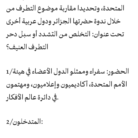
المتحدة، وتحديدا مقاربة موضوع التطرف من
خلال ندوة حضرتها الجزائر ودول عربية أخرى
تحت عنوان: التخلص من التشدد أو سبل دحر
التطرف العنيف؟
1/ الحضور: سفراء وممثلو الدول الأعضاء في هيئة
الأمم المتحدة، أكاديميون وإعلاميون، ومهتمون
في دائرة عالم الأفكار.
2/ المتدخلون: