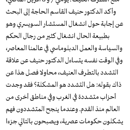
وأكد الدكتور حنيف القاسم الحاجة إلى البحث
عن إجابة حول انشغال المستشار السويسري وهو
بطبيعة الحال انشغال كثير من رجال الحكم
والسياسة والعمل الدبلوماسي في عالمنا المعاصر،
وفي الوقت نفسه يتساءل الدكتور حنيف عن علاقة
التشدد بالتطرف العنيف، محاولا فصل هذا عن
ذاك بقوله: هل التشدد هو المشكلة؟ فقد وجدت
أحزاب متشددة في الغرب وفي مناطق أخرى من
العالم منذ القدم. وعندما ينجح المتشددون فهم
يشكلون حكومات عصرية، ويصبحون بالتالي جزءا