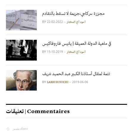
مجزرة سركاجي،جريمة لا تسقط بالتقادم
BY
2022-02-22
آمود أغ المختار
في ماهية الدولة العميقة | يانيس فاروفاكيس
BY
2019-10-15
آمود أغ المختار
تتمة لمقال أستاذنا الكبير عبد الحميد شريف
BY
2019-06-06
LARBI HOUICHI
تعليقات | Commentaires
بشير
dans