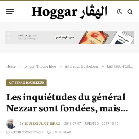
Les inquiétudes du général Nezzar sont fondées, mais…
»
»
»
Ait Benali Boubekeur
منبر حر | Tribune libre
Home
AIT BENALI BOUBEKEUR
Les inquiétudes du général
Nezzar sont fondées, mais…
BY
2016-07-07
UPDATED:
2017-10-10
BOUBEKEUR AIT BENALI
3 MINS READ
AUCUN COMMENTAIRE