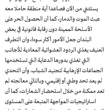
يستثني من الآن فصاعدا أية منطقة حاملا معه
عبث الموت والدمار، كما أن الحصول الحر على
الأسلحة المميتة دون رقابة قانونية في بعض
البلدان جعل الأمور أكثر سوءا، وان التطرف
العنيف يغذي الردود العشوائية المعادية للأجانب
التي تغذي بدورها الدعاية التي تستخدمها
الجماعات الإرهابية لتجنيد الشباب. وأن التحدي
لم يعد تحد وطني أو إقليمي، وبالتالي معالجته لم
تعد ممكنة من خلال استحضار الشعارات، كما أن
استراتيجيات المواجهة المتبعة على المستوى