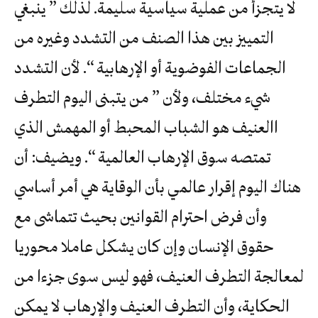
لا يتجزأ من عملية سياسية سليمة. لذلك ” ينبغي
التمييز بين هذا الصنف من التشدد وغيره من
الجماعات الفوضوية أو الإرهابية “. لأن التشدد
شيء مختلف، ولأن ” من يتبنى اليوم التطرف
االعنيف هو الشباب المحبط أو المهمش الذي
تمتصه سوق الإرهاب العالمية “. ويضيف: أن
هناك اليوم إقرار عالمي بأن الوقاية هي أمر أساسي
وأن فرض احترام القوانين بحيث تتماشى مع
حقوق الإنسان وإن كان يشكل عاملا محوريا
لمعالجة التطرف العنيف، فهو ليس سوى جزءا من
الحكاية، وأن التطرف العنيف والإرهاب لا يمكن