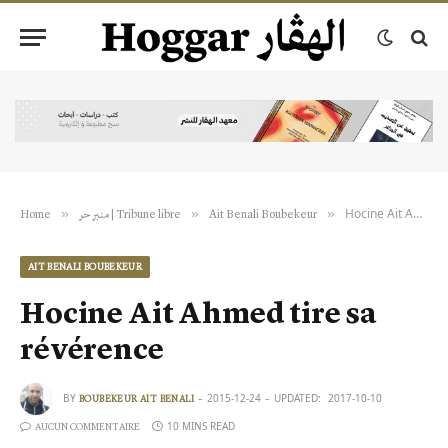
Hocine Ait Ahmed tire sa révérence
»
»
»
Home
منبر حر | Tribune libre
Ait Benali Boubekeur
AIT BENALI BOUBEKEUR
Hocine Ait Ahmed tire sa
révérence
BY
2015-12-24
UPDATED:
2017-10-10
BOUBEKEUR AIT BENALI
10 MINS READ
AUCUN COMMENTAIRE