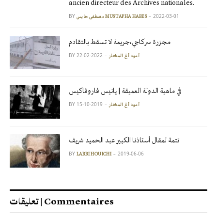
ancien directeur des Archives nationales.
BY
2022-03-01
مصطفى حابس MUSTAPHA HABES
مجزرة سركاجي،جريمة لا تسقط بالتقادم
BY
2022-02-22
آمود أغ المختار
في ماهية الدولة العميقة | يانيس فاروفاكيس
BY
2019-10-15
آمود أغ المختار
تتمة لمقال أستاذنا الكبير عبد الحميد شريف
BY
2019-06-06
LARBI HOUICHI
تعليقات | Commentaires