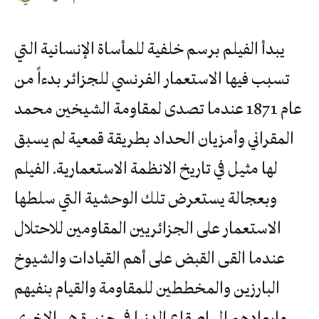
يبدأ الفيلم برسم خلفية للمأساة الإنسانية التي
تسبب فيها الاستعمار الفرنسي للجزائر بدءاً من
عام 1871 عندما تصدى لمقاومة الشيخين محمد
المقراني وأمزيان الحداد بطريقة قمعية لم يسبق
لها مثيل في تاريخ الانظمة الاستعمارية. الفيلم
وبعجالة يستعرض تلك الوحشية التي سلطها
الاستعمار على الجزائريين المقاومين للاحتلال
عندما القى القبض على أهم القيادات والشيوخ
البارزين والمخططين للمقاومة والقيام بنفيهم
وإبعادهم الى اصقاع الدنيا في جزيرة هي الاخرى