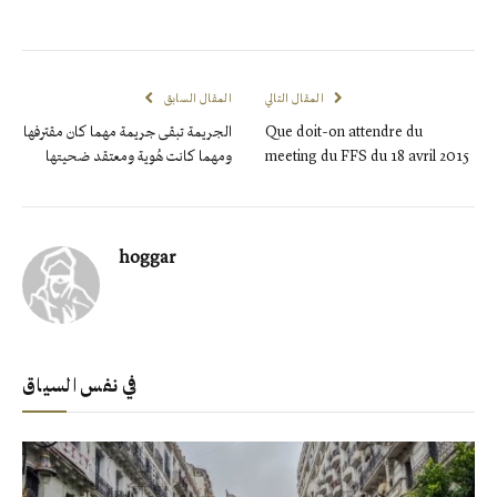
المقال التالي
المقال السابق
الجريمة تبقى جريمة مهما كان مقترفها
Que doit-on attendre du
ومهما كانت هُوية ومعتقد ضحيتها
meeting du FFS du 18 avril 2015
hoggar
في نفس السياق