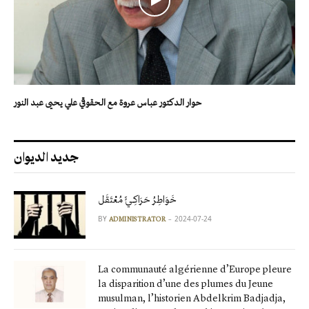
حوار الدكتور عباس عروة مع الحقوقي علي يحيى عبد النور
جديد الديوان
خَوَاطِرُ حَرَاكِـيٍّ مُعْتَقَل
BY
2024-07-24
ADMINISTRATOR
La communauté algérienne d’Europe pleure
la disparition d’une des plumes du Jeune
musulman, l’historien Abdelkrim Badjadja,