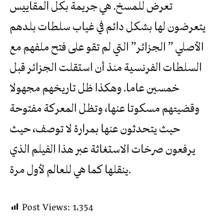
تعرض للمسخ. هي جريمة بكل المقاييس
يتعرضون لها بشكل دائم في غياب سلطات بلدهم
الأصلي ” الجزائر” التي لم تقو على فتح ملفهم مع
السلطات الفرنسية منذ أن استقلت الجزائر قبل
خمسين عاما. وهكذا ظل تاريخهم مجهولا
وقضيتهم مسكوتا عنها، وتظل المعركة مفتوحة
حيث يتحدثون عنها بمرارة لا توصف، حيث
يرفعون صرخات الاستغاثة عبر هذا الفيلم الذي
ينقلها كما هي للعالم لأول مرة.
Post Views:
1٬354