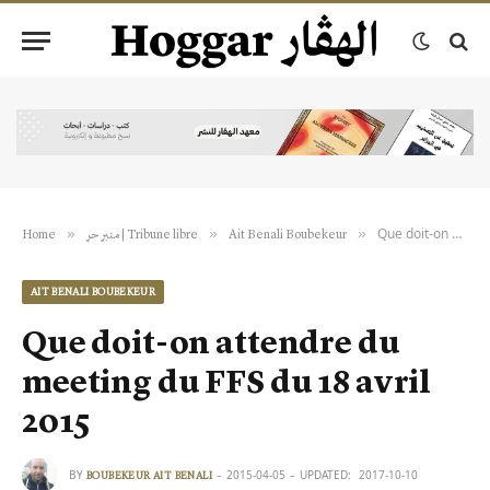
Que doit-on attendre du meeting du FFS du 18 avril 2015
»
»
»
Home
منبر حر | Tribune libre
Ait Benali Boubekeur
AIT BENALI BOUBEKEUR
Que doit-on attendre du
meeting du FFS du 18 avril
2015
BY
2015-04-05
UPDATED:
2017-10-10
BOUBEKEUR AIT BENALI