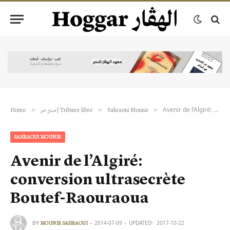
Avenir de l’Algiré: conversion ultrasecrète Boutef-Raouraoua
»
»
»
Home
منبر حر | Tribune libre
Sahraoui Mounir
SAHRAOUI MOUNIR
Avenir de l’Algiré:
conversion ultrasecrète
Boutef-Raouraoua
BY
2014-07-09
UPDATED:
2017-10-22
MOUNIR SAHRAOUI