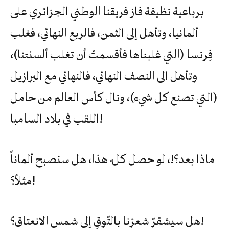
برباعية نظيفة فاز فريقنا الوطني الجزائري على
ألمانيا، وتأهل إلى الثمن، فالربع النهائي، فغلب
فِرنسا (التي غلبناها فأقسمتْ أن تغلب ألسنتنا)،
وتأهل الى النصف النهائي، فالنهائي مع البرازيل
(التي تصنع كل شيء)، ونال كأس العالم من حامل
اللقب في بلاد السامبا!
ماذا بعد؟!، لو حصل كل ّ هذا، هل سنصبح ألماناً
مثلاً؟!
هل سيشقرّ شعرُنا بالتّوقِ إلى شمس الانعتاق؟!