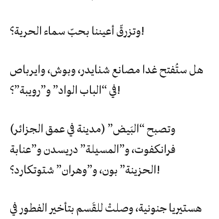
وتزرقّ أعيننا بحبّ سماء الحرية؟!
هل ستُفتح غدا مصانع شنايدر، وبوش، وايرباص
في “الباب الواد” و”رويبة”؟!
وتصبح “البَيض” (مدينة في عمق الجزائر)
فرانكفوت، و”المسيلة” دريسدن و”عنابة
الحزينة” بون، و”وهران” شتوتكارد؟!
هستيريا جنونية، وصلتْ للقَسم بتأخير الفطور في