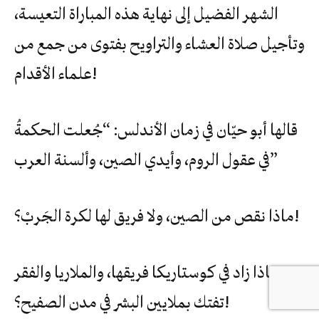
الشهر الفضيل إلى نهاية هذه المباراة التعيسة،
وتأجيل صلاة العشاء والتراويح بفتوى من جمع من
علماء الأقدام!
قالها أبو حيّان في زمان الأندلس: “جُعلت الحكمةُ
في عقول الروم، وأيدي الصين، وألسنة العرب”
ماذا نقص من الصين، ولا فريق لها لكرة الجَربْ؟!
وماذا زاد في كوستاريكا فريقها، والملاريا والفقر
تفتك بملايين البشر في مدن الصفيح؟!