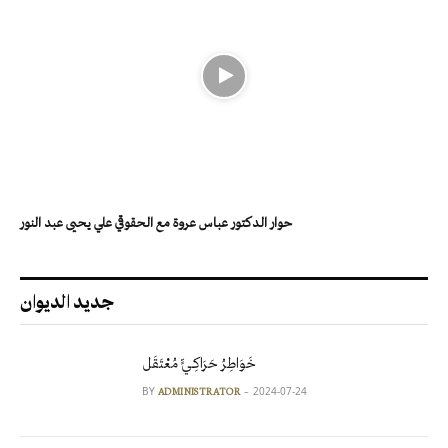
حوار الدكتور عباس عروة مع الحقوقي علي يحيى عبد النور
جديد الديوان
خَوَاطِرُ حَرَاكِـيٍّ مُعْتَقَل
BY
2024-07-24
ADMINISTRATOR