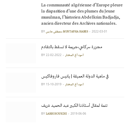
La communauté algérienne d’Europe pleure
la disparition d’une des plumes du Jeune
musulman, l’historien Abdelkrim Badjadja,
ancien directeur des Archives nationales.
BY
2022-03-01
مصطفى حابس MUSTAPHA HABES
مجزرة سركاجي،جريمة لا تسقط بالتقادم
BY
2022-02-22
آمود أغ المختار
في ماهية الدولة العميقة | يانيس فاروفاكيس
BY
2019-10-15
آمود أغ المختار
تتمة لمقال أستاذنا الكبير عبد الحميد شريف
BY
2019-06-06
LARBI HOUICHI