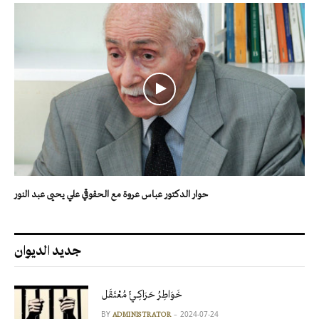
حوار الدكتور عباس عروة مع الحقوقي علي يحيى عبد النور
جديد الديوان
خَوَاطِرُ حَرَاكِـيٍّ مُعْتَقَل
BY
2024-07-24
ADMINISTRATOR