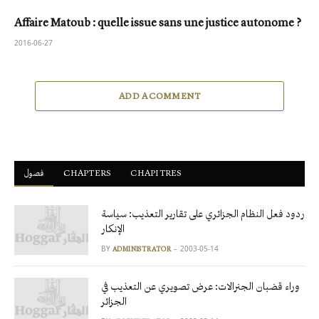
Affaire Matoub : quelle issue sans une justice autonome ?
2016-06-27
ADD A COMMENT
فصول
ْCHAPTERS
CHAPITRES
ردود فعل النظام الجزائري على تقارير التعذيب: سياسة
الإنكار
BY
2003-05-14
ADMINISTRATOR
وراء قضبان الجنرالات: عرض تصويري عن التعذيب في
الجزائر