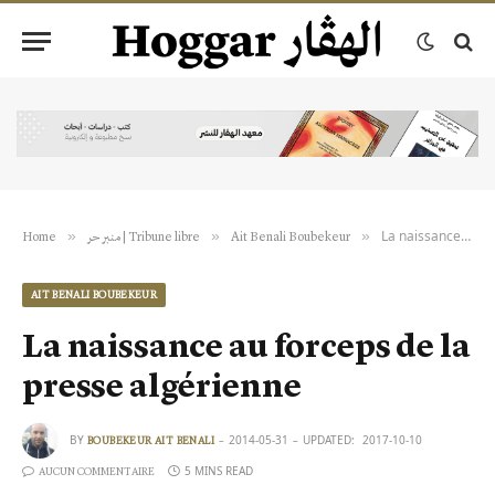
La naissance au forceps de la presse algérienne
»
»
»
Home
منبر حر | Tribune libre
Ait Benali Boubekeur
AIT BENALI BOUBEKEUR
La naissance au forceps de la
presse algérienne
BY
2014-05-31
UPDATED:
2017-10-10
BOUBEKEUR AIT BENALI
5 MINS READ
AUCUN COMMENTAIRE