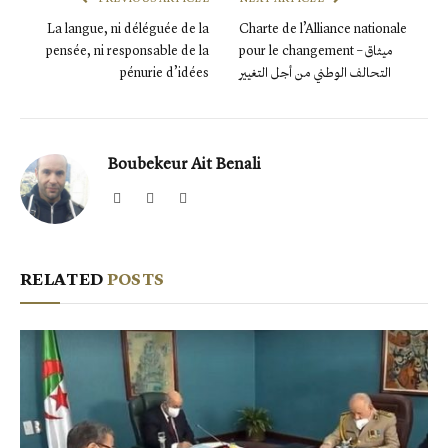
La langue, ni déléguée de la
Charte de l’Alliance nationale
pensée, ni responsable de la
pour le changement – ميثاق
pénurie d’idées
التحالف الوطني من أجل التغيير
Boubekeur Ait Benali
Website
Facebook
X
(Twitter)
RELATED
POSTS