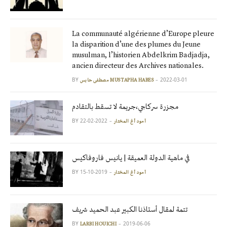
La communauté algérienne d’Europe pleure
la disparition d’une des plumes du Jeune
musulman, l’historien Abdelkrim Badjadja,
ancien directeur des Archives nationales.
BY
2022-03-01
مصطفى حابس MUSTAPHA HABES
مجزرة سركاجي،جريمة لا تسقط بالتقادم
BY
2022-02-22
آمود أغ المختار
في ماهية الدولة العميقة | يانيس فاروفاكيس
BY
2019-10-15
آمود أغ المختار
تتمة لمقال أستاذنا الكبير عبد الحميد شريف
BY
2019-06-06
LARBI HOUICHI