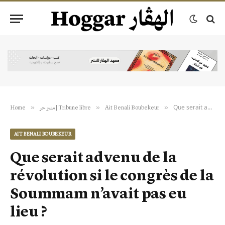
Que serait advenu de la révolution si le congrès de la Soummam n’avait pas eu lieu ?
»
»
»
Home
منبر حر | Tribune libre
Ait Benali Boubekeur
AIT BENALI BOUBEKEUR
Que serait advenu de la
révolution si le congrès de la
Soummam n’avait pas eu
lieu ?