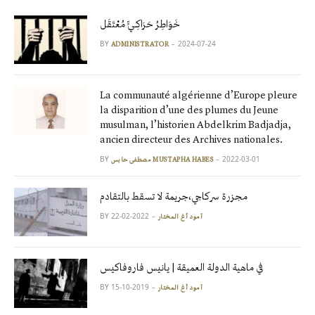
خَوَاطِرُ حَرَاكِـيٍّ مُعْتَقَل
BY
2024-07-24
ADMINISTRATOR
La communauté algérienne d’Europe pleure
la disparition d’une des plumes du Jeune
musulman, l’historien Abdelkrim Badjadja,
ancien directeur des Archives nationales.
BY
2022-03-01
مصطفى حابس MUSTAPHA HABES
مجزرة سركاجي،جريمة لا تسقط بالتقادم
BY
2022-02-22
آمود أغ المختار
في ماهية الدولة العميقة | يانيس فاروفاكيس
BY
2019-10-15
آمود أغ المختار