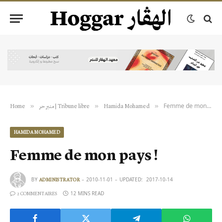
Femme de mon pays !
»
»
»
Home
منبر حر | Tribune libre
Hamida Mohamed
HAMIDA MOHAMED
Femme de mon pays !
BY
2010-11-01
UPDATED:
2017-10-14
ADMINISTRATOR
12 MINS READ
2 COMMENTAIRES