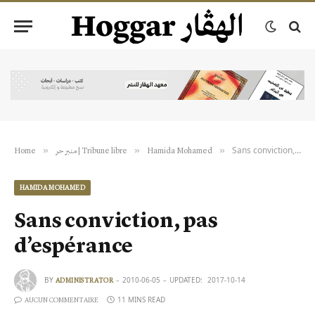
Sans conviction, pas d’espérance
»
»
»
Home
منبر حر | Tribune libre
Hamida Mohamed
HAMIDA MOHAMED
Sans conviction, pas
d’espérance
BY
2010-06-05
UPDATED:
2017-10-14
ADMINISTRATOR
11 MINS READ
AUCUN COMMENTAIRE