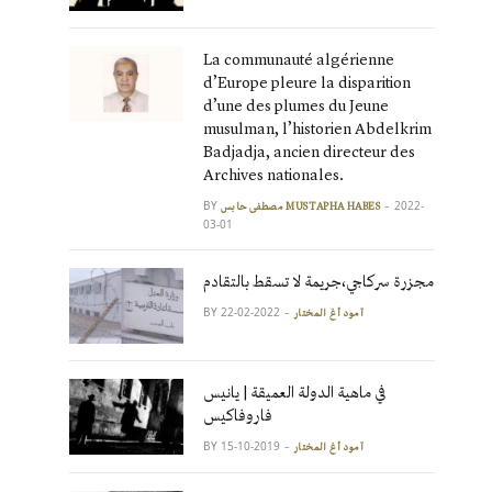
La communauté algérienne
d’Europe pleure la disparition
d’une des plumes du Jeune
musulman, l’historien Abdelkrim
Badjadja, ancien directeur des
Archives nationales.
BY
2022-
مصطفى حابس MUSTAPHA HABES
03-01
مجزرة سركاجي،جريمة لا تسقط بالتقادم
BY
2022-02-22
آمود أغ المختار
في ماهية الدولة العميقة | يانيس
فاروفاكيس
BY
2019-10-15
آمود أغ المختار