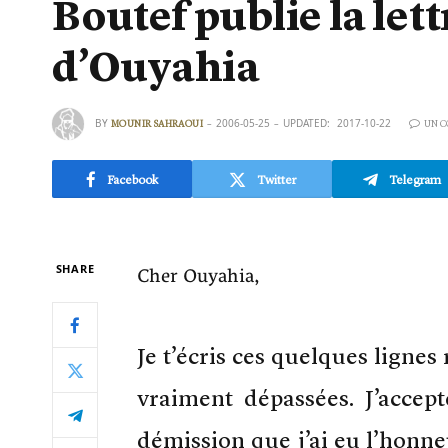
Boutef publie la let
d’Ouyahia
BY
2006-05-25
UPDATED:
2017-10-22
MOUNIR SAHRAOUI
UN 
Facebook
Twitter
Telegram
Cher Ouyahia,
SHARE
Je t’écris ces quelques lignes 
vraiment dépassées. J’acce
démission que j’ai eu l’honne