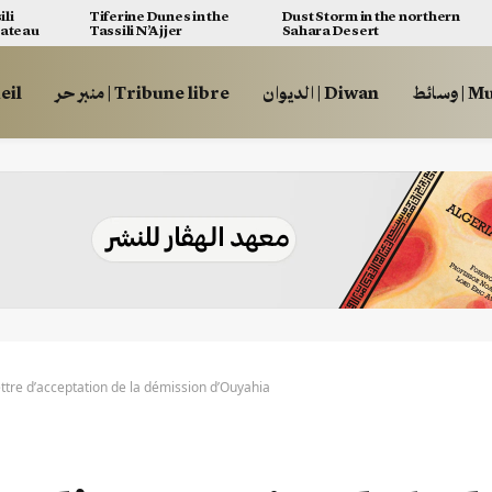
ili
Tiferine Dunes in the
Dust Storm in the northern
lateau
Tassili N’Ajjer
Sahara Desert
وسائط
الديوان | Diwan
منبر حر | Tribune libre
ccueil
ettre d’acceptation de la démission d’Ouyahia