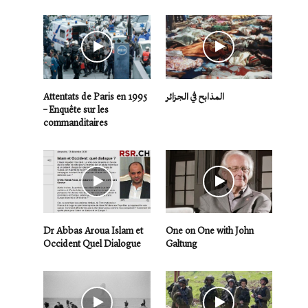
Attentats de Paris en 1995
المذابح في الجزائر
– Enquête sur les
commanditaires
Dr Abbas Aroua Islam et
One on One with John
Occident Quel Dialogue
Galtung