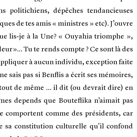
s politichiens, dépêches tendancieuses
ues de tes amis « ministres » etc). J’ouvre
que lis-je à la Une? « Ouyahia triomphe »,
eur»… Tu te rends compte ? Ce sont là des
’appliquer à aucun individu, exception faite
sais pas si Benflis a écrit ses mémoires,
tout de même … il dit (ou devrait dire) en
 mes depends que Bouteflika n’aimait pas
se comportent comme des présidents, car
e sa constitution culturelle qu'il confond