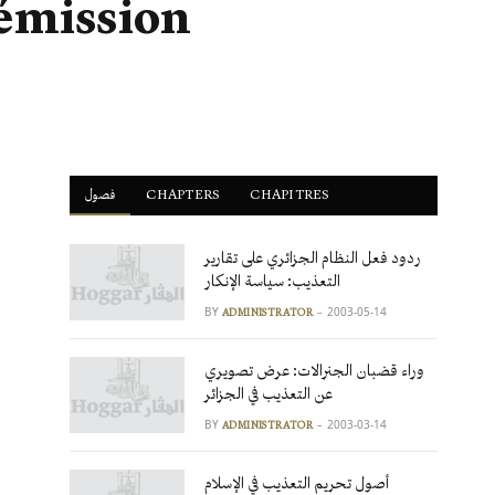
démission
فصول
ْCHAPTERS
CHAPITRES
ردود فعل النظام الجزائري على تقارير
التعذيب: سياسة الإنكار
BY
2003-05-14
ADMINISTRATOR
وراء قضبان الجنرالات: عرض تصويري
عن التعذيب في الجزائر
BY
2003-03-14
ADMINISTRATOR
أصول تحريم التعذيب في الإسلام