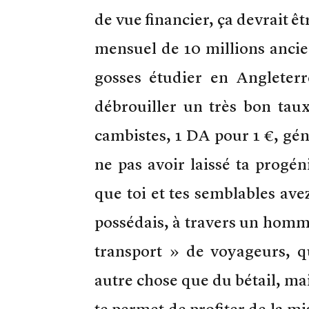
de vue financier, ça devrait ê
mensuel de 10 millions anci
gosses étudier en Anglete
débrouiller un très bon tau
cambistes, 1 DA pour 1 €, gén
ne pas avoir laissé ta progé
que toi et tes semblables avez
possédais, à travers un homme
transport » de voyageurs, q
autre chose que du bétail, mai
te permet de profiter de la mi