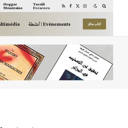
Hoggar
Tassili
Mountains
Frescoes
RSS
Facebook
X
Instagram
(Twitter)
أنشطة | Evènements
 | Multimédia
كتاب هڤار