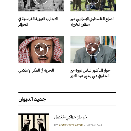
الصراع الفلسطيني الإسرائيلي من
التجارب النووية الفرنسية في
منظور الخبراء
الجزائر
حوار الدكتور عباس عروة مع
الحرية في الفكر الإسلامي
الحقوقي علي يحيى عبد النور
جديد الديوان
خَوَاطِرُ حَرَاكِـيٍّ مُعْتَقَل
BY
2024-07-24
ADMINISTRATOR