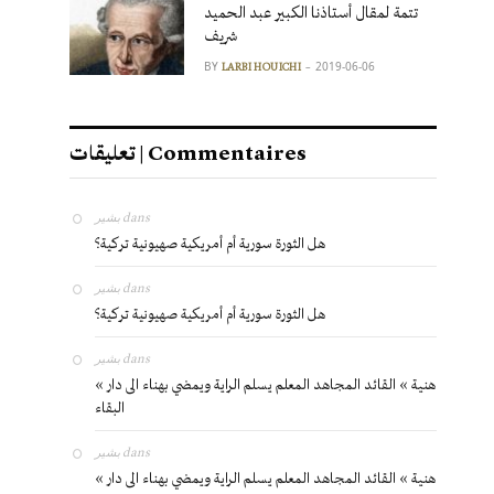
تتمة لمقال أستاذنا الكبير عبد الحميد
شريف
BY
2019-06-06
LARBI HOUICHI
تعليقات | Commentaires
بشير
dans
هل الثورة سورية أم أمريكية صهيونية تركية؟
بشير
dans
هل الثورة سورية أم أمريكية صهيونية تركية؟
بشير
dans
« هنية » القائد المجاهد المعلم يسلم الراية ويمضي بهناء الى دار
البقاء
بشير
dans
« هنية » القائد المجاهد المعلم يسلم الراية ويمضي بهناء الى دار