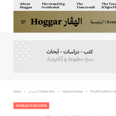
About
The Grand Erg
The
The Tass
Hoggar
Occidental
Tanezrouft
N’Ajjer P
الرئيسية | A
Boutef publie la l
»
»
»
Home
منبر حر | Tribune libre
Sahraoui Mounir
SAHRAOUI MOUNIR