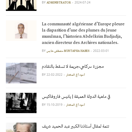
BY
2024-07-24
ADMINISTRATOR
La communauté algérienne d’Europe pleure
la disparition d’une des plumes du Jeune
musulman, l’historien Abdelkrim Badjadja,
ancien directeur des Archives nationales.
BY
2022-03-01
مصطفى حابس MUSTAPHA HABES
مجزرة سركاجي،جريمة لا تسقط بالتقادم
BY
2022-02-22
آمود أغ المختار
في ماهية الدولة العميقة | يانيس فاروفاكيس
BY
2019-10-15
آمود أغ المختار
تتمة لمقال أستاذنا الكبير عبد الحميد شريف