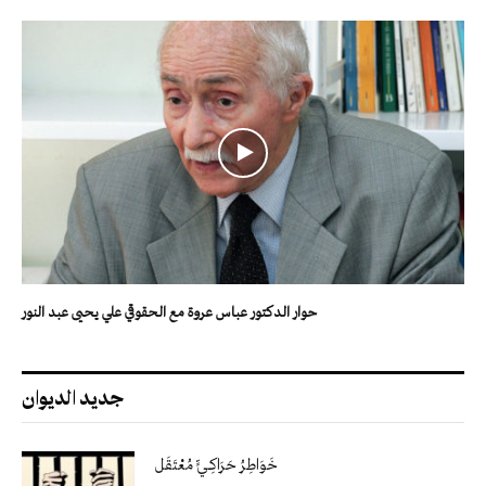
حوار الدكتور عباس عروة مع الحقوقي علي يحيى عبد النور
جديد الديوان
خَوَاطِرُ حَرَاكِـيٍّ مُعْتَقَل