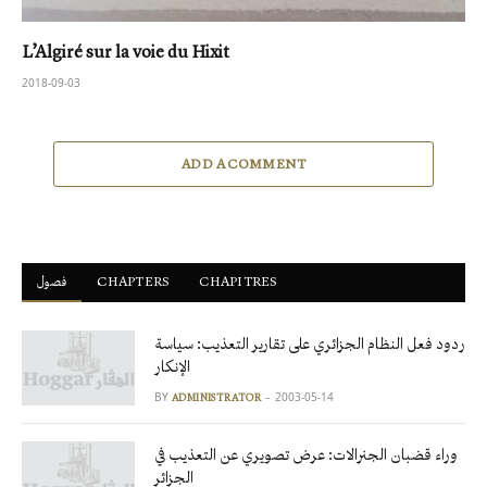
L’Algiré sur la voie du Hixit
2018-09-03
ADD A COMMENT
فصول
ْCHAPTERS
CHAPITRES
ردود فعل النظام الجزائري على تقارير التعذيب: سياسة
الإنكار
BY
2003-05-14
ADMINISTRATOR
وراء قضبان الجنرالات: عرض تصويري عن التعذيب في
الجزائر