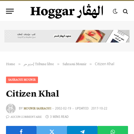
Citizen Khal
»
»
»
Home
منبر حر | Tribune libre
Sahraoui Mounir
SAHRAOUI MOUNIR
Citizen Khal
BY
2002-02-19
UPDATED:
2017-10-22
MOUNIR SAHRAOUI
3 MINS READ
AUCUN COMMENTAIRE