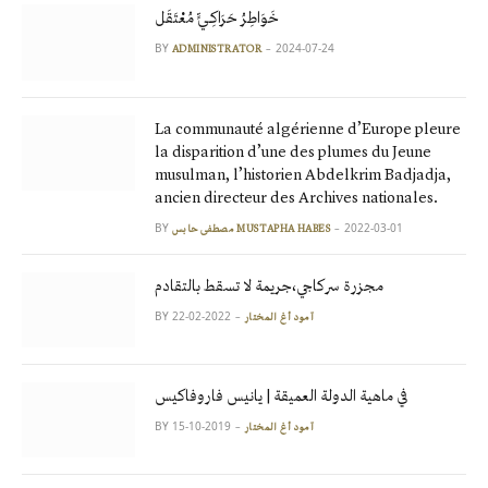
خَوَاطِرُ حَرَاكِـيٍّ مُعْتَقَل
BY
2024-07-24
ADMINISTRATOR
La communauté algérienne d’Europe pleure
la disparition d’une des plumes du Jeune
musulman, l’historien Abdelkrim Badjadja,
ancien directeur des Archives nationales.
BY
2022-03-01
مصطفى حابس MUSTAPHA HABES
مجزرة سركاجي،جريمة لا تسقط بالتقادم
BY
2022-02-22
آمود أغ المختار
في ماهية الدولة العميقة | يانيس فاروفاكيس
BY
2019-10-15
آمود أغ المختار