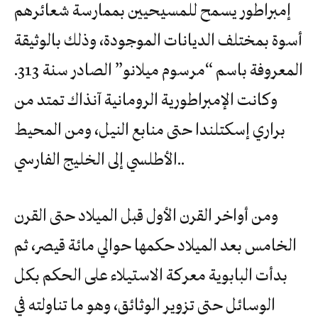
إمبراطور يسمح للمسيحيين بممارسة شعائرهم
أسوة بمختلف الديانات الموجودة، وذلك بالوثيقة
المعروفة باسم “مرسوم ميلانو” الصادر سنة 313.
وكانت الإمبراطورية الرومانية آنذاك تمتد من
براري إسكتلندا حتى منابع النيل، ومن المحيط
الأطلسي إلى الخليج الفارسي..
ومن أواخر القرن الأول قبل الميلاد حتى القرن
الخامس بعد الميلاد حكمها حوالي مائة قيصر، ثم
بدأت البابوية معركة الاستيلاء على الحكم بكل
الوسائل حتى تزوير الوثائق، وهو ما تناولته في