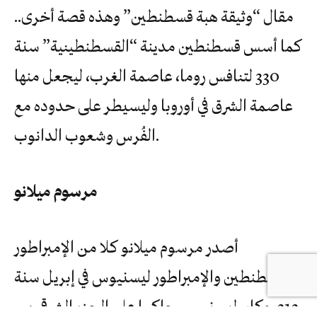
مقال “وثيقة هبة قسطنطين” وهذه قصة أخرى..
كما أسس قسطنطين مدينة “القسطنطينية” سنة
330 لتنافس روما، عاصمة الغرب، ليجعل منها
عاصمة الشرق في أوروبا وليسيطر على حدوده مع
الفُرس وشعوب الدانوب.
مرسوم ميلانو
أصدر مرسوم ميلانو كلا من الإمبراطور
قسطنطين والإمبراطور ليسنيوس في إبريل سنة
313، وكان ليسنيوس حاكما على الجزء الشرقي من