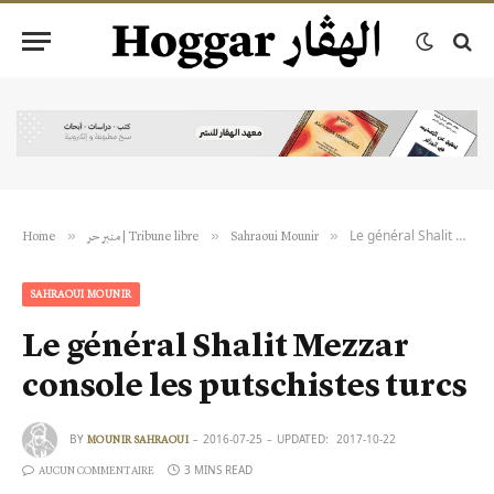
Le général Shalit Mezzar console les putschistes turcs
»
»
»
Sahraoui Mounir
منبر حر | Tribune libre
Home
SAHRAOUI MOUNIR
Le général Shalit Mezzar
console les putschistes turcs
BY
2016-07-25
UPDATED:
2017-10-22
MOUNIR SAHRAOUI
3 MINS READ
AUCUN COMMENTAIRE