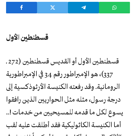
قسطنطين الأول
قسطنطين الأول أو القديس قسطنطين (272 ـ
337)، هو الإمبراطور رقم 34 في الإمبراطورية
الرومانية. وقد رفعته الكنيسة الأرثوذكسية إلى
درجة رسول، مثله مثل الحواريين الذين رافقوا
يسوع لكل ما قدمه للمسيحيين من خدمات !..
أما الكنيسة الكاثوليكية فقد أطلقت عليه لقب