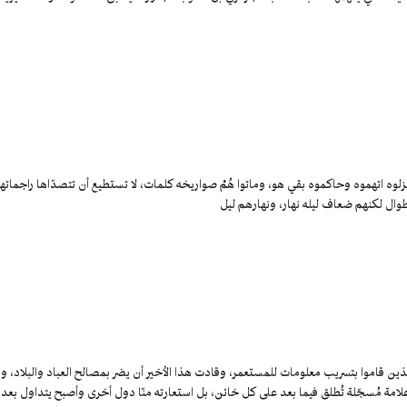
لوه اتهموه وحاكموه بقي هو، وماتوا هُمْ صواريخه كلمات، لا تستطيع أن تتصدّاها راجماته
وال لكنهم ضعاف ليله نهار، ونهارهم ليل
لذين قاموا بتسريب معلومات للمستعمر، وقادت هذا الأخير أن يضر بمصالح العباد والبلاد، و
امة مُسجّلة تُطلق فيما بعد على كل خائن، بل استعارته منّا دول أخرى وأصبح يتداول بعد