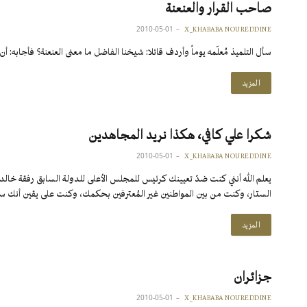
صاحب القرار والعنعنة
2010-05-01
X_KHABABA NOUREDDINE
سأل التلميذ مُعلّمه يوماً وأردف قائلا: شيخنا الفاضل ما معنى العنعنة؟ فأجابه: 
المزيد
شكرا علي كافي، هكذا نريد المجاهدين
2010-05-01
X_KHABABA NOUREDDINE
يعلم الله أنني كنت ضدّ تعيينك كرئيس للمجلس الأعلى للدولة السابق رفقة خالد نز
الستار، وكنت من بين المواطنين غير المُعترفين بحكمك، وكنت على يقين أنك
المزيد
جزائران
2010-05-01
X_KHABABA NOUREDDINE