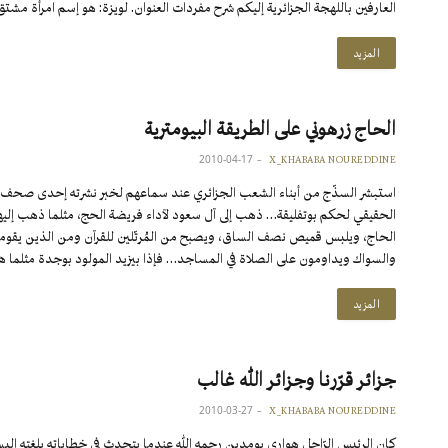
العارفين باللهجة الجزائرية إليكم شرح مفردات العنوان. لويزة: هو إسم امرأة م
المزيد
الحاج زرهوني على الطريقة البيومترية
2010-04-17
X_KHABABA NOUREDDINE
الحقيقي لحكم بوتفليقة… ذهب إلى آل سعود لآداء فريضة الحج، مثلما ذهب إلي
الحاج، ويلبس قميص نصف الساق، ويصبح من المُرتّلين للقرآن ومن الذين يقوم
والسواك ويداومون على الصلاة في المساجد… فإذا بيزيد المولود بوجدة مثلما 
المزيد
جزائر قرّرنا وجزائر الله غالب
2010-03-27
X_KHABABA NOUREDDINE
كان الرئيس الرّاحل هواري بومدين رحمه الله عندما يتحدث في خطاباته بلغته ال