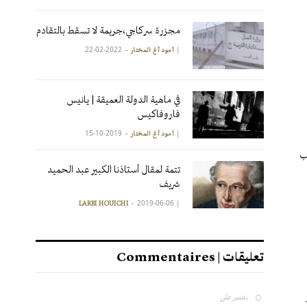
مجزرة سركاجي،جريمة لا تسقط بالتقادم
2022-02-22
|
آمود أغ المختار
في ماهية الدولة العميقة | يانيس
فاروفاكيس
2019-10-15
|
آمود أغ المختار
عب
تتمة لمقال أستاذنا الكبير عبد الحميد
شريف
2019-06-06
|
LARBI HOUICHI
تعليقات | Commentaires
بشير
على