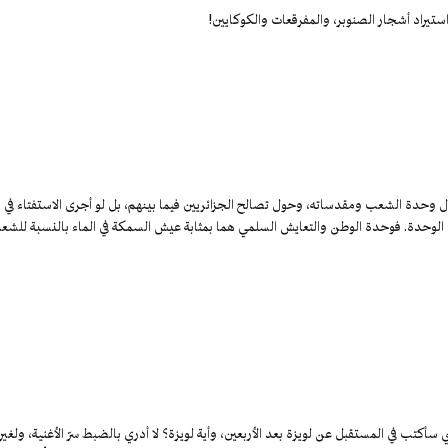
 واستيراد أشجار الصنوبر، والمفرقعات والكوكايين!
حول وحدة الشعب ومقدساته، وحول تصالح الجزائريين فيما بينهم، بل لو أجرى الاستفتاء في
ريق الوحدة. فوحدة الوطن والتعايش السلمي هما بمثابة عيش السمكة في الماء بالنسبة للش
سأكتب في المستقبل عن لويزة بعد الأربعين، وأية لويزة؟ لا أدري بالضبط سرّ الأغنية، ولغير