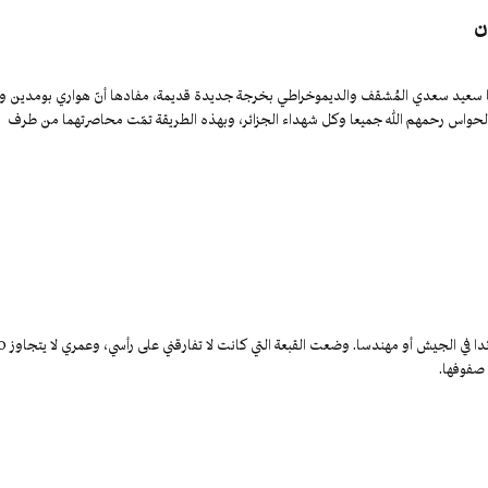
ن
طلّ علينا سعيد سعدي المُشقف والديموخراطي بخرجة جديدة قديمة، مفادها أنّ هواري بومدين و
حواس رحمهم الله جميعا وكل شهداء الجزائر، وبهذه الطريقة تمّت محاصرتهما من طرف
لم أكن أحلم يوما أن أكون صحفيا في حياتي، وكان توجهي منذ الصغر أ
 صفوفها.