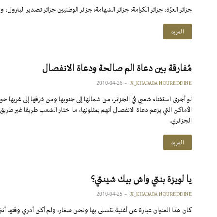
جزائر العزّة، جزائر الكرامة، جزائر الشهامة، جزائر الوطنيين جزائر تصدير البترول،
المزيد
مُفارقة بين دعاة الم صالحة ودعاة الانفصال
2010-04-26
X_KHABABA NOUREDDINE
لو أجرى استفتاء شعبي في الجزائر، من شمالها إلى جنوبها ومن شرقها إلى غربها 
الأماكن التي يزعم دعاة الانفصال أنهم يمثلونها، ما اختار الشعب طريقا غير ط
الجزائري.
المزيد
يا لويزة بنتي واش بيك شينتي؟
2010-04-25
X_KHABABA NOUREDDINE
كان هذا العنوان عبارة عن أغنية نتسلى بها ونحن صغار، ولم أكن أدري وقتها أنني 