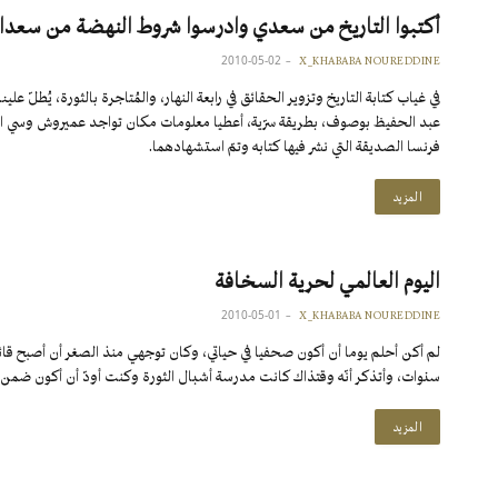
أكتبوا التاريخ من سعدي وادرسوا شروط النهضة من سعدا
2010-05-02
X_KHABABA NOUREDDINE
في غياب كتابة التاريخ وتزوير الحقائق في رابعة النهار، والمُتاجرة بالثورة، يُ
عبد الحفيظ بوصوف، بطريقة سرّية، أعطيا معلومات مكان تواجد عميروش وسي ال
فرنسا الصديقة التي نشر فيها كتابه وتمّ استشهادهما.
المزيد
اليوم العالمي لحرية السخافة
2010-05-01
X_KHABABA NOUREDDINE
سنوات، وأتذكر أنّه وقتذاك كانت مدرسة أشبال الثورة وكنت أودّ أن أكون ضمن
المزيد