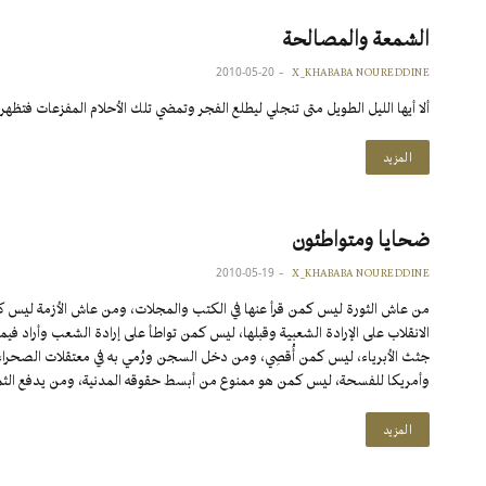
الشمعة والمصالحة
2010-05-20
X_KHABABA NOUREDDINE
ألا أيها الليل الطويل متى تنجلي ليطلع الفجر وتمضي تلك الأحلام المفزعات فتظهر
المزيد
ضحايا ومتواطئون
2010-05-19
X_KHABABA NOUREDDINE
من عاش الثورة ليس كمن قرأ عنها في الكتب والمجلات، ومن عاش الأزمة ليس ك
الانقلاب على الإرادة الشعبية وقبلها، ليس كمن تواطأ على إرادة الشعب وأراد 
جثث الأبرياء، ليس كمن أُقصِي، ومن دخل السجن ورُمي به في معتقلات الصحراء و
وأمريكا للفسحة، ليس كمن هو ممنوع من أبسط حقوقه المدنية، ومن يدفع ال
المزيد