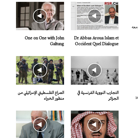
معه
One on One with John
Dr Abbas Aroua Islam et
Galtung
Occident Quel Dialogue
التجارب النووية الفرنسية في
الصراع الفلسطيني الإسرائيلي من
ن أصبح قائدا في الجيش أو مهندسا. وضعت القبعة التي كانت لا تفارقني على رأسي، وعمري لا يتجاوز 10
الجزائر
منظور الخبراء