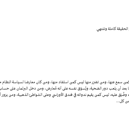
 الحقيقة كاملة وتنتهي
من سمع عنها، ومن تضرّر منها ليس كمن استفاد منها، ومن كان معارضا لسياسة النظام م
فيما بعد أن يلعب دور الضحية، ويُسوّق نفسه على أنه مُعارض، ومن دخل البرلمان على حساب
ضُيّق عليه، ليس كمن يقيم ندواته في فندق الأوراسي وعلى الشواطئ الذهبية، ومن يزور أو
ثمن كل…