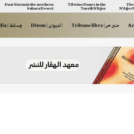
Dust Storm in the northern
Tiferine Dunes in the
The 
Sahara Desert
Tassili N’Ajjer
N’Ajjer
منبر حر | Tribune libre
الديوان | Diwan
وسائط | Multimédia