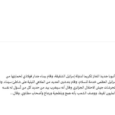
با جديدا للغاز تكريما لدولة إسرائيل الشقيقة، وقام ببناء جدار فولاذي لحمايتها من
 إسرائيل العظمى خدمة للسلام، وقام بتدشين العديد من الملاهي الليلية على شاطئ سيناء. و
تحرشات جيش الاحتلال الجزائري وقال أنه سيضرب بيد من حديد كل من تُسوّل له نفسه
بلد المليون لقيط، ووصف الشعب بأنه همج وبلطجية ورعاع وأصحاب مطاوي. وقال…