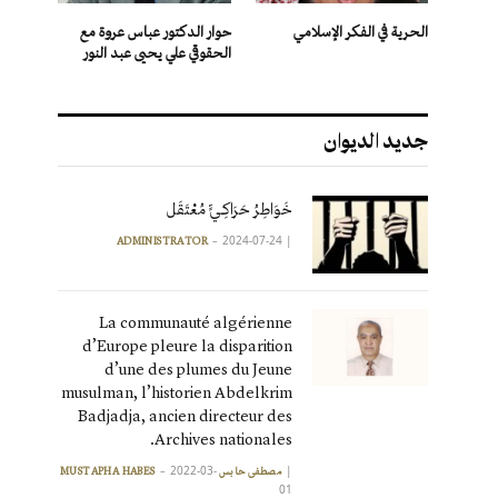
الحرية في الفكر الإسلامي
حوار الدكتور عباس عروة مع
الحقوقي علي يحيى عبد النور
جديد الديوان
خَوَاطِرُ حَرَاكِـيٍّ مُعْتَقَل
2024-07-24
|
ADMINISTRATOR
La communauté algérienne
d’Europe pleure la disparition
d’une des plumes du Jeune
musulman, l’historien Abdelkrim
Badjadja, ancien directeur des
Archives nationales.
2022-03-
|
مصطفى حابس MUSTAPHA HABES
01