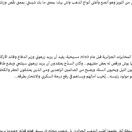
شتق من اللويز وهو أنصع وأغلى أنواع الذهب واش بيك: بمعنى ما بك شينتي: بمعنى نقُص وزنك
استبشر السذّج من أبناء الشعب الجزائري عند سماعهم لخبر نشرته إحدى صحف المخابرات الجزائرية قبل عام 2010 مسيحية، يفيد أن يزيد زرهوني وزير الدفاع وقائد ال
ها بوش ورقص له بعض مفتيهم… وكان السذّج يعتقدون أن يزيد زرهوني سيلتحي ويضع طاقي
ون الليل ويحيون السنة، ويصبح من الصائمين الزاهدين ومن الذين يعشقون العطر والكح
هو مولود رئيسه… يُخيب آمالهم ويساهم في رفع درجة السكري والانتحار بطرقه…
بسيطة التي يفهمها أغلب الشعب الجزائري بل شعوب مجاورة، يسبق فعله قوله، وعندما يريد