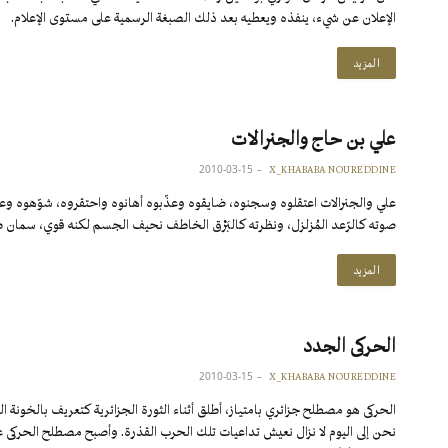
الإعلان عن شيء، ينفذه ويعطيه بعد ذلك الصبغة الرسمية على مستوى الإعلام.
المزيد
علي بن حاج والجنرالات
2010-03-15
X_KHABABA NOUREDDINE
علي والجنرالات اعتقلوه وسجنوه، ضايقوه وعذّبوه أهانوه واحتقروه، شوّهوه وعز
صوته كالرّعد المُزلزل، ونظرته كالبَرْق الخاطف نحيف الجسم لكنه قوي، سمان ط
المزيد
الحركى الجدد
2010-03-15
X_KHABABA NOUREDDINE
الحركى هو مصطلح جزائري بامتياز، أطلق أثناء الثورة الجزائرية كتعريف بالخونة ا
نحن إلى اليوم لا نزال نعيش تداعيات تلك الحرب القذرة. وأصبح مصطلح الحركى عل