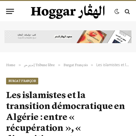
Les islamistes et la transition démocratique en Algérie : entre « récupération », « disparition » et… participation
»
»
»
Burgat François
منبر حر | Tribune libre
Home
BURGAT FRANÇOIS
Les islamistes et la
transition démocratique en
Algérie : entre «
récupération », «