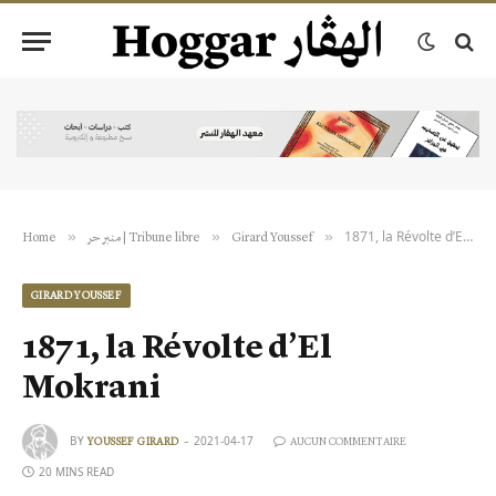
1871, la Révolte d’El Mokrani
»
»
»
Home
منبر حر | Tribune libre
Girard Youssef
GIRARD YOUSSEF
1871, la Révolte d’El
Mokrani
BY
2021-04-17
YOUSSEF GIRARD
AUCUN COMMENTAIRE
20 MINS READ