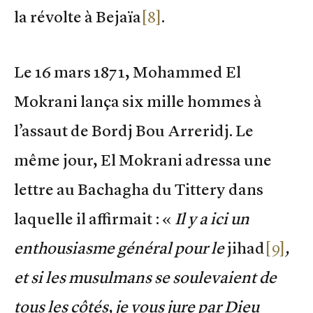
la révolte à Bejaïa
[8]
.
Le 16 mars 1871, Mohammed El
Mokrani lança six mille hommes à
l’assaut de Bordj Bou Arreridj. Le
même jour, El Mokrani adressa une
lettre au Bachagha du Tittery dans
laquelle il affirmait : «
Il y a ici un
enthousiasme général pour le
jihad
[9]
,
et si les musulmans se soulevaient de
tous les côtés, je vous jure par Dieu