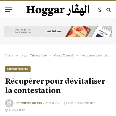
Récupérer pour dévitaliser la contestation
»
»
»
Home
منبر حر | Tribune libre
Girard Youssef
GIRARD YOUSSEF
Récupérer pour dévitaliser
la contestation
BY
2021-03-17
YOUSSEF GIRARD
AUCUN COMMENTAIRE
6 MINS READ