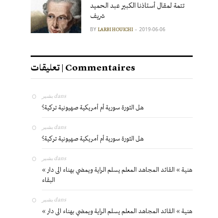
تتمة لمقال أستاذنا الكبير عبد الحميد
شريف
BY
2019-06-06
LARBI HOUICHI
تعليقات | Commentaires
بشير
dans
هل الثورة سورية أم أمريكية صهيونية تركية؟
بشير
dans
هل الثورة سورية أم أمريكية صهيونية تركية؟
بشير
dans
« هنية » القائد المجاهد المعلم يسلم الراية ويمضي بهناء الى دار
البقاء
بشير
dans
« هنية » القائد المجاهد المعلم يسلم الراية ويمضي بهناء الى دار