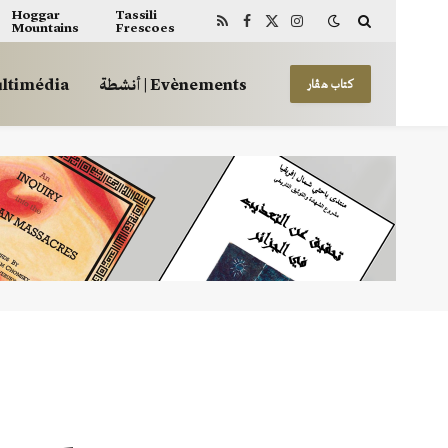
Hoggar
Tassili
Mountains
Frescoes
RSS
Facebook
X
Instagram
(Twitter)
أنشطة | Evènements
 | Multimédia
كتاب هڤار