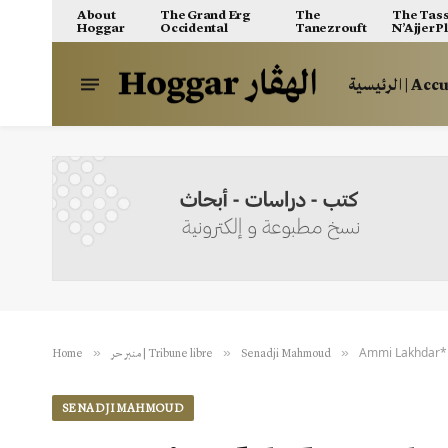
About
The Grand Erg
The
The Tass
Hoggar
Occidental
Tanezrouft
N’Ajjer P
الرئيسية | A
Ammi Lakhdar* : 
»
»
»
Home
منبر حر | Tribune libre
Senadji Mahmoud
SENADJI MAHMOUD