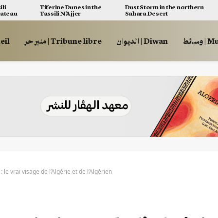
ili
Tiferine Dunes in the
Dust Storm in the northern
lateau
Tassili N’Ajjer
Sahara Desert
وسائط
الديوان | Diwan
منبر حر | Tribune libre
ccueil
le vrai visage de l’Algérie et de l’Algérien