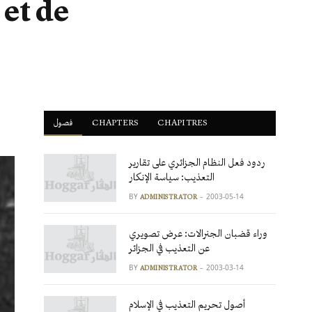
 et de
فصول
ْCHAPTERS
CHAPITRES
ردود فعل النظام الجزائري على تقارير
التعذيب: سياسة الإنكار
BY
2003-05-14
ADMINISTRATOR
وراء قضبان الجنرالات: عرض تصويري
عن التعذيب في الجزائر
BY
2003-03-14
ADMINISTRATOR
أصول تحريم التعذيب في الإسلام