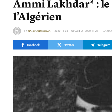
Ammi Lakhdar* : le v
l’Algérien
BY
2020-11-08
UPDATED:
2020-11-27
MAHMOUD SENADJI
AUC
Facebook
Twitter
Telegram