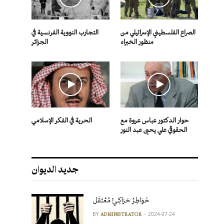
الصراع الفلسطيني الإسرائيلي من
التجارب النووية الفرنسية في
منظور الخبراء
الجزائر
حوار الدكتور عباس عروة مع
الحرية في الفكر الإسلامي
الحقوقي علي يحيى عبد النور
جديد الديوان
خَوَاطِرُ حَرَاكِـيٍّ مُعْتَقَل
BY
2024-07-24
ADMINISTRATOR