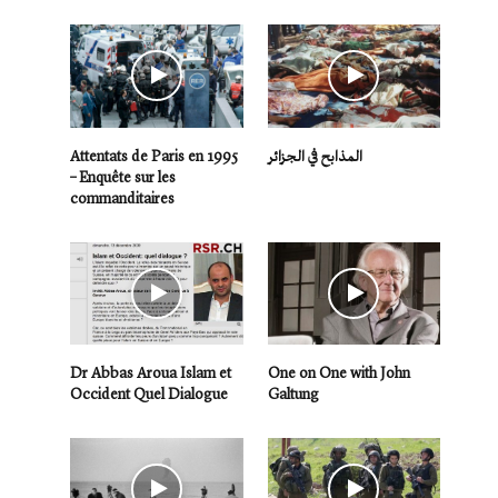
Attentats de Paris en 1995
المذابح في الجزائر
– Enquête sur les
commanditaires
Dr Abbas Aroua Islam et
One on One with John
Occident Quel Dialogue
Galtung