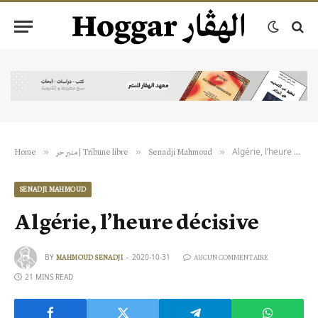
Algérie, l’heure décisive
»
»
»
Home
منبر حر | Tribune libre
Senadji Mahmoud
SENADJI MAHMOUD
Algérie, l’heure décisive
BY
2020-10-31
MAHMOUD SENADJI
AUCUN COMMENTAIRE
21 MINS READ