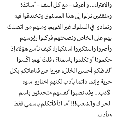
والافتراء… و أعرف – مع كل أسف – أساتذة
ومثقفين نزلوا إلى هذا المستوى وتخندقوا فيه
وتمادوا في السلوك غير القويم، ومنهم من اتصلتُ
بهم على الخاص ونصحتهم فركبوا رؤوسهم
وأصروا واستكبروا استكبارا، كيف نأمن هؤلاء إذا
حكمونا أو تكلموا باسمنا؟ ، قلتُ لهم: اكْسوا
ألفاظكم أحسن الحُلل، عبروا عن قناعاتكم بكل
حرية وإنما دائما بأدب لكنهم اختاروا سوء
الأدب… وقد نصبوا أنفسهم متحدثين باسم
الحراك والشعب!!! أما انأ فأتكلم باسمي فقط
وبأدب.