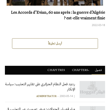
Les Accords d’Evian, 60 ans après : la guerre d’Algérie
est-elle vraiment finie ?
2022-03-18
أرسل تعليقاً
فصول
ْCHAPTERS
CHAPITRES
ردود فعل النظام الجزائري على تقارير التعذيب: سياسة
الإنكار
2003-05-14
|
ADMINISTRATOR
وراء قضبان الجنرالات: عرض تصويري عن التعذيب في