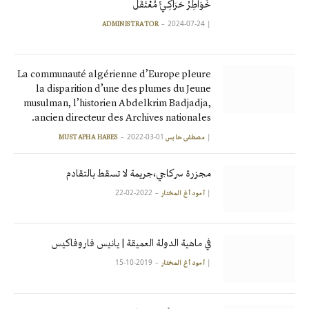
خَوَاطِرُ حَرَاكِـيٍّ مُعْتَقَل
2024-07-24
|
ADMINISTRATOR
La communauté algérienne d’Europe pleure
la disparition d’une des plumes du Jeune
musulman, l’historien Abdelkrim Badjadja,
ancien directeur des Archives nationales.
2022-03-01
|
مصطفى حابس MUSTAPHA HABES
مجزرة سركاجي،جريمة لا تسقط بالتقادم
2022-02-22
|
آمود أغ المختار
في ماهية الدولة العميقة | يانيس فاروفاكيس
2019-10-15
|
آمود أغ المختار