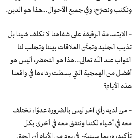
ونكتب ونصرّح، وفي جميع الأحوال…هذا هو الدين.
– الابتسامة الرقيقة على شفاهنا لا تكلف شيئا بل
تذيب الجليد وتمتّن العلاقات بيننا وتجلب لنا
الثواب عند الله تعالى…هذا هو التحضر، أليس هو
أفضل من الهمجية التي بسطت رداءها في واقعنا
هذه الأيام؟
– من لديه رأي آخر ليس بالضرورة عدوّا، نختلف
معه في أشياء لكننا ونتفق معه في أخرى بكل
تأكيد، وربما سيتبيّن في يوم من الأيام أن الحق