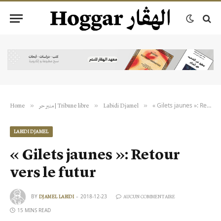
« Gilets jaunes »: Retour vers le futur
»
»
»
Home
منبر حر | Tribune libre
Labidi Djamel
LABIDI DJAMEL
« Gilets jaunes »: Retour
vers le futur
BY
2018-12-23
DJAMEL LABIDI
AUCUN COMMENTAIRE
15 MINS READ