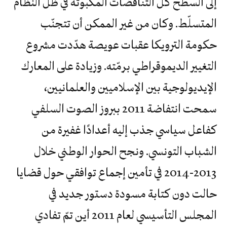
إلى السطح كل التناقضات المكبوتة في ظل النظام
المتسلّط. وكان من غير الممكن أن تتجنّب
حكومة الترويكا عقبات عويصة هدّدت مشروع
التغيير الديموقراطي برمّته. وزيادة على المعارك
الإيديولوجية بين الإسلاميين والعلمانيين،
سمحت انتفاضة 2011 ببروز الصوت السلفي
كفاعل سياسي جذب إليه أعدادًا غفيرة من
الشباب التونسي. ونجح الحوار الوطني خلال
2013-2014 في تأمين إجماع توافقي حول قضايا
حالت دون كتابة مسودة دستور جديد في
المجلس التأسيسي لعام 2011 أين تمّ تفادي