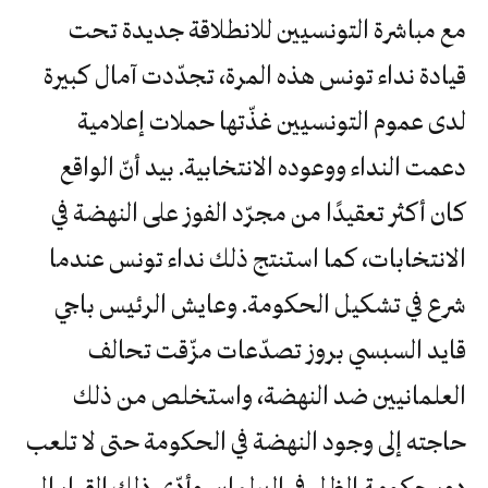
مع مباشرة التونسيين للانطلاقة جديدة تحت
قيادة نداء تونس هذه المرة، تجدّدت آمال كبيرة
لدى عموم التونسيين غذّتها حملات إعلامية
دعمت النداء ووعوده الانتخابية. بيد أنّ الواقع
كان أكثر تعقيدًا من مجرّد الفوز على النهضة في
الانتخابات، كما استنتج ذلك نداء تونس عندما
شرع في تشكيل الحكومة. وعايش الرئيس باجي
قايد السبسي بروز تصدّعات مزّقت تحالف
العلمانيين ضد النهضة، واستخلص من ذلك
حاجته إلى وجود النهضة في الحكومة حتى لا تلعب
دور حكومة الظل في البرلمان. وأدّى ذلك القرار إلى