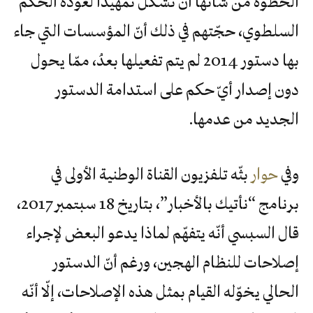
الخطوة من شأنها أن تشكّل تمهيدًا لعودة الحكم
السلطوي، حجّتهم في ذلك أنّ المؤسسات التي جاء
بها دستور 2014 لم يتم تفعيلها بعدُ، ممّا يحول
دون إصدار أيّ حكم على استدامة الدستور
الجديد من عدمها.
وفي
حوار
بثّه تلفزيون القناة الوطنية الأولى في
برنامج “نأتيك بالأخبار”، بتاريخ 18 سبتمبر2017،
قال السبسي أنّه يتفهّم لماذا يدعو البعض لإجراء
إصلاحات للنظام الهجين، ورغم أنّ الدستور
الحالي يخوّله القيام بمثل هذه الإصلاحات، إلّا أنّه