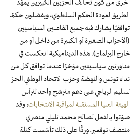
أخرى من كون تحالف الحزبين الكبيرين يمهّد
الطريق لعودة الحكم السلطوي، ويفضلون حكمًا
توافقيًا يشارك فيه جميع الفاعلين السياسيين
(الأحزاب الصغيرة أو الكبيرة من داخل أو من
خارج البرلمان). هذه الديناميكية انعكست في
مناورتين سياسيتين مؤخرًا عندما توافق كل من
نداء تونس والنهضة وحزب الاتحاد الوطني الحرّ
لسليم الرياحي على دعم مترشح واحد لترأس
الهيئة العليا المستقلة لمراقبة الانتخابات
، وقد
صوّتوا بالفعل لصالح محمد تليلي منصري
منتصف نوفمبر. وردًّا على ذلك تأسّست كتلة