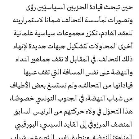
حين تبحث قيادة الحزبين السياسيَين رؤى
وتصورات لمأسسة التحالف ضمانا لاستمراريته
للعقد القادم، تكرّر مجموعات سياسية علمانية
أخرى المحاولات لتشكيل جبهات جديدة لإنهاء
ذلك التحالف. في المقابل لا تقف جماهير النداء
والنهضة على نفس المسافة التي تقف عليها
قياداتها من التحالف، ولم تستسغ بعض الأطياف
من شباب النهضة، في الجنوب التونسي خصوصًا،
هذا التحوًل في ولاء حركتهم من الرئيس السابق
المنصف المرزوقي إلى القايد السبسي، البورقيبي
المناوئ للنهضة. وينطبق نفس الشيء على شباب