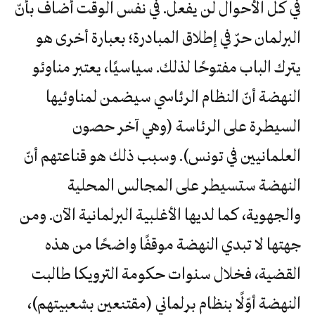
في كل الأحوال لن يفعل. في نفس الوقت أضاف بأنّ
البرلمان حرّ في إطلاق المبادرة؛ بعبارة أخرى هو
يترك الباب مفتوحًا لذلك. سياسيًا، يعتبر مناوئو
النهضة أنّ النظام الرئاسي سيضمن لمناوئيها
السيطرة على الرئاسة (وهي آخر حصون
العلمانيين في تونس). وسبب ذلك هو قناعتهم أنّ
النهضة ستسيطر على المجالس المحلية
والجهوية، كما لديها الأغلبية البرلمانية الآن. ومن
جهتها لا تبدي النهضة موقفًا واضحًا من هذه
القضية، فخلال سنوات حكومة الترويكا طالبت
النهضة أوّلًا بنظام برلماني (مقتنعين بشعبيتهم)،