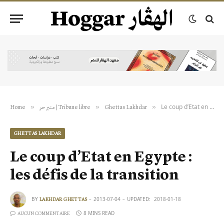
Le coup d’Etat en Egypte : les défis de la transition
»
»
»
Home
منبر حر | Tribune libre
Ghettas Lakhdar
GHETTAS LAKHDAR
Le coup d’Etat en Egypte :
les défis de la transition
BY
2013-07-04
UPDATED:
2018-01-18
LAKHDAR GHETTAS
8 MINS READ
AUCUN COMMENTAIRE