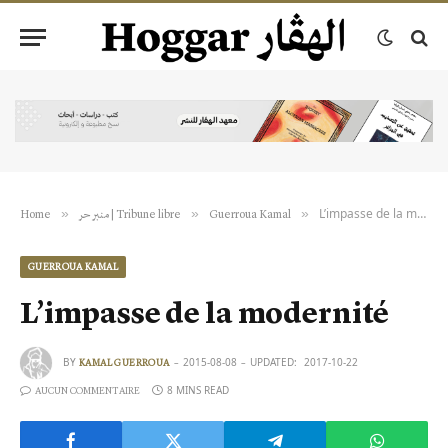
L’impasse de la modernité
»
»
»
Home
منبر حر | Tribune libre
Guerroua Kamal
GUERROUA KAMAL
L’impasse de la modernité
BY
2015-08-08
UPDATED:
2017-10-22
KAMAL GUERROUA
8 MINS READ
AUCUN COMMENTAIRE