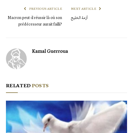
PREVIOUS ARTICLE
NEXT ARTICLE
Macron peut-il réussir là où son
أزمة الخليج
prédécesseur aurait failli?
Kamal Guerroua
RELATED
POSTS