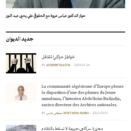
حوار الدكتور عباس عروة مع الحقوقي علي يحيى عبد النور
جديد الديوان
خَوَاطِرُ حَرَاكِـيٍّ مُعْتَقَل
BY
2024-07-24
ADMINISTRATOR
La communauté algérienne d’Europe pleure
la disparition d’une des plumes du Jeune
musulman, l’historien Abdelkrim Badjadja,
ancien directeur des Archives nationales.
BY
2022-03-01
مصطفى حابس MUSTAPHA HABES
مجزرة سركاجي،جريمة لا تسقط بالتقادم