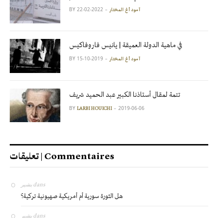
BY
2022-02-22
آمود أغ المختار
في ماهية الدولة العميقة | يانيس فاروفاكيس
BY
2019-10-15
آمود أغ المختار
تتمة لمقال أستاذنا الكبير عبد الحميد شريف
BY
2019-06-06
LARBI HOUICHI
تعليقات | Commentaires
بشير
dans
هل الثورة سورية أم أمريكية صهيونية تركية؟
بشير
dans