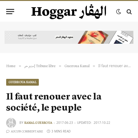
Il faut renouer avec la société, le peuple
»
»
»
Home
منبر حر | Tribune libre
Guerroua Kamal
GUERROUA KAMAL
Il faut renouer avec la
société, le peuple
BY
2017-06-23
UPDATED:
2017-10-22
KAMAL GUERROUA
3 MINS READ
AUCUN COMMENTAIRE