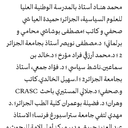
محمد هنــاد أستاذ بالمدرسة الوطنية العليا
للعلوم السياسية، الجزائر؛ حميدة العيا شي
صحفي و كاتب ؛مصطفى بوشاشي محامي و
برلماني؛ د.مصطفى نويصر أستاذ بجامعة الجزائر
2 ؛ د.محمد أرزقي فراد مؤرخ ؛ د.خالد بن
سماعين.ناشط سياسي ؛ د. فؤاد جمعي، أستاذ
بجامعة الجزائر2 ؛ ا.سهيل الخالدي.كاتب
و.صحفي؛ د.جلالي المستيري باحث CRASC
وهران؛ د. فضيلة بوعمران كلية الطب الجزائر؛ .د
مهدي لتفي جامعة ستراسبورغ فرنسا؛ الاستاذ
عبد العزيز حريتي مدير مركز أمل الامة للبحوث و