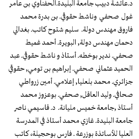
د.عائشة دبيب جامعة البليدة.الحفناوي بن عامر
غول صحفي وناشط حقوقي. بن بدرة محمد
فاروق مهندس دولة. سليم شتوح كاتب. بغدالي
دحمان مهندس دولة, البويرة. أحمد غميط
صحفي. ندير بوخطه. أستاذ و ناشط حقوقي. عبد
الحميد عثماني صحفي. إبراهيم بن تومي, حقوقي
جزائري. محمد بلعليا, إعلامي. أمين زرواطي
صحافي. وليد العاقل, صحفي. بوعزوز محمد
أستاذ ,جامعة خميس مليانة. د. قاسيمي ناصر
جامعة البليدة. غازي محمد أستاذ في المدرسة
العليا للأساتذة بوزرعة . فارس بوحجيلة، كاتب