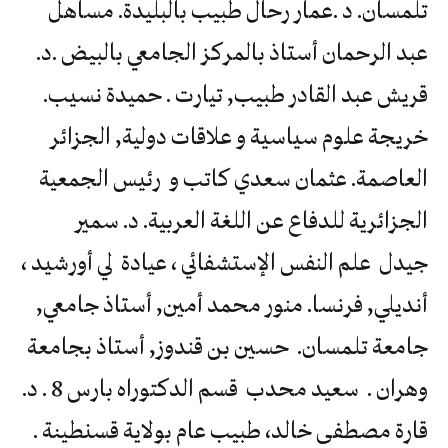
تلمسان. د .عمار رحال طبيب بالبليدة. مساهل
عبد الرحمان أستاذ بالمركز الجامعي بالبيض .د.
قريش عبد القادر طبيب, تيارت . حميدة نسيب.
خريجة علوم سياسية و علاقات دولية, الجزائر
العاصمة. عثمان سعدي كاتب و رئيس الجمعية
الجزائرية للدفاع عن اللغة العربية. د. سمير
جيدل علم النفس الإستشفائي ، عيادة لي أورشيد ،
أنديلي, فرنسا. منور محمد أمين, أستاذ جامعي,
جامعة تلمسان. حسين بن قندوز, أستاذ بجامعة
وهران . سعيد محدب قسم الدكتوراه بارس 8 . د.
قارة مصطفى خالد، طبيب عام بولاية قسنطينة .