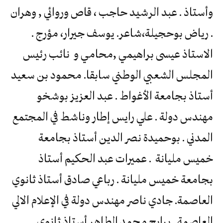
وأستاذ . عبد الرشيد حاجب ، قاص وروائي , وهران
. رياض بوحجيلة،شاعر. يوسف جيرار، مؤرج .
الاستاذ عيسى براهيمي ,محامي و نائب رئيس
المجلس الشعبي الوطني سابقا. محمود بن سعيد
أستاذ بجامعة الأغواط . عبد العزيز بوشخو
مهندس دولة . علي رايس إطار وناشط في المجتمع
المدني . بوحميدة نصر الدين أستاذ بجامعة
خميس مليانة . عميرات عبد الحكيم أستاذ
بجامعة خميس مليانة . رباعي صادق أستاذ ثانوي
العاصمة. جادي ناصر مهندس دولة في الإعلام الالي
العاصمة . برابح محمد الطاهر أستاذ ثانوي