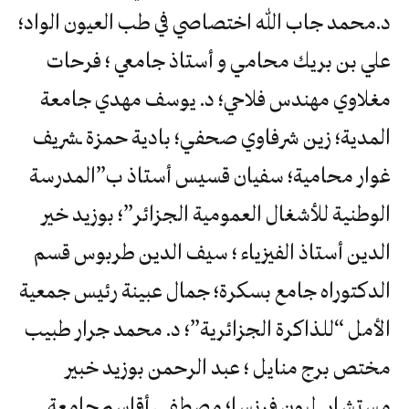
د.محمد جاب الله اختصاصي في طب العيون الواد؛
علي بن بريك محامي و أستاذ جامعي ؛ فرحات
مغلاوي مهندس فلاحي؛ د. يوسف مهدي جامعة
المدية؛ زين شرفاوي صحفي؛ بادية حمزة ـشريف
غوار محامية؛ سفيان قسيس أستاذ ب”المدرسة
الوطنية للأشغال العمومية الجزائر”؛ بوزيد خير
الدين أستاذ الفيزياء ؛ سيف الدين طربوس قسم
الدكتوراه جامع بسكرة؛ جمال عبينة رئيس جمعية
الأمل “للذاكرة الجزائرية”؛ د. محمد جرار طبيب
مختص برج منايل ؛ عبد الرحمن بوزيد خبير
مستشار, ليون فرنسا؛ مصطفى أقاسم جامعة