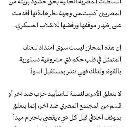
السلطات المصرية الحالية بحق حشود بريئة من
المصريين أذنبت،من وجهة نظرها،لأنها أقدمت
على إظهار موقفها ورفضها للانقلاب العسكري.
إن هذه المجازر ليست سوى امتداد للعنف
المتمثل في قلب حكم ذي مشروعية دستورية
بالقوة، ولذلك فهي تنذر بمستقبل أسوأ.
لا يتعلق الأمر،بالنسبة لنا،بتأييد حزب ضد آخر أو
قسم من المجتمع المصري ضد آخر، إنما يتعلق
بموقف أخلاقي قبل كل شيء يقضي باحترام مبدأ