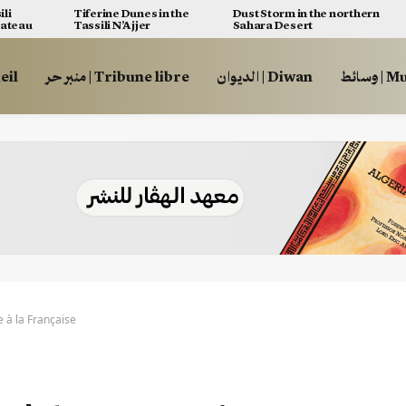
ili
Tiferine Dunes in the
Dust Storm in the northern
lateau
Tassili N’Ajjer
Sahara Desert
وسائط
الديوان | Diwan
منبر حر | Tribune libre
ccueil
e à la Française