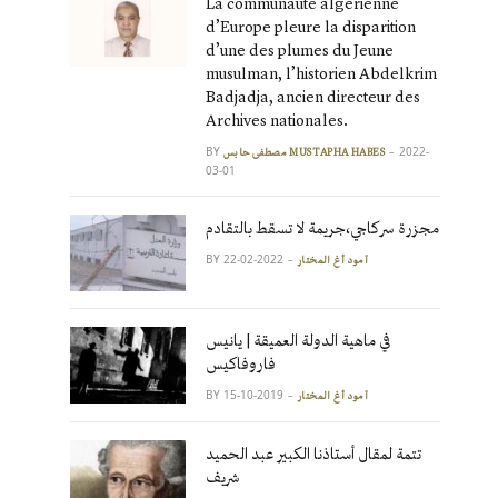
La communauté algérienne
d’Europe pleure la disparition
d’une des plumes du Jeune
musulman, l’historien Abdelkrim
Badjadja, ancien directeur des
Archives nationales.
BY
2022-
مصطفى حابس MUSTAPHA HABES
03-01
مجزرة سركاجي،جريمة لا تسقط بالتقادم
BY
2022-02-22
آمود أغ المختار
في ماهية الدولة العميقة | يانيس
فاروفاكيس
BY
2019-10-15
آمود أغ المختار
تتمة لمقال أستاذنا الكبير عبد الحميد
شريف