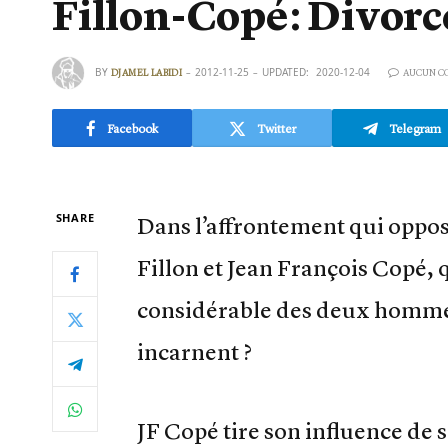
Fillon-Copé: Divorce
BY
2012-11-25
UPDATED:
2020-12-04
DJAMEL LABIDI
AUCUN C
Facebook
Twitter
Telegram
SHARE
Dans l’affrontement qui oppose
Fillon et Jean François Copé, q
considérable des deux hommes 
incarnent ?
JF Copé tire son influence de 