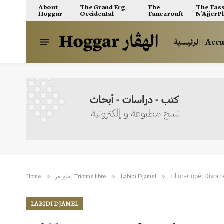
About
The Grand Erg
The
The Tass
Hoggar
Occidental
Tanezrouft
N’Ajjer P
الرئيسية | A
Fillon-Copé: Divorc
»
»
»
Home
منبر حر | Tribune libre
Labidi Djamel
LABIDI DJAMEL