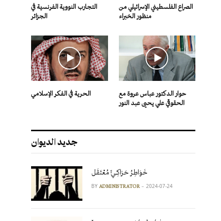
الصراع الفلسطيني الإسرائيلي من
التجارب النووية الفرنسية في
منظور الخبراء
الجزائر
حوار الدكتور عباس عروة مع
الحرية في الفكر الإسلامي
الحقوقي علي يحيى عبد النور
جديد الديوان
خَوَاطِرُ حَرَاكِـيٍّ مُعْتَقَل
BY
2024-07-24
ADMINISTRATOR