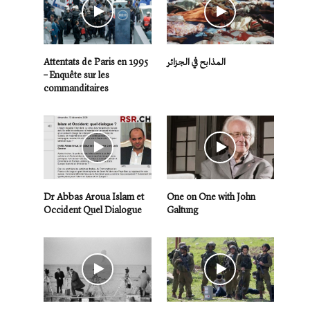
Attentats de Paris en 1995
المذابح في الجزائر
– Enquête sur les
commanditaires
Dr Abbas Aroua Islam et
One on One with John
Occident Quel Dialogue
Galtung