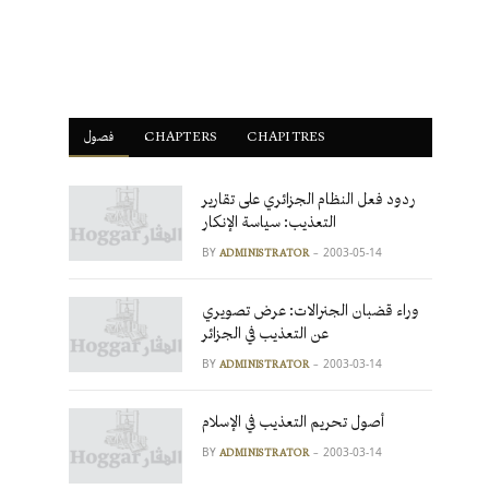
فصول
ْCHAPTERS
CHAPITRES
ردود فعل النظام الجزائري على تقارير
التعذيب: سياسة الإنكار
BY
2003-05-14
ADMINISTRATOR
وراء قضبان الجنرالات: عرض تصويري
عن التعذيب في الجزائر
BY
2003-03-14
ADMINISTRATOR
أصول تحريم التعذيب في الإسلام
BY
2003-03-14
ADMINISTRATOR