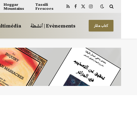
Hoggar
Tassili
Mountains
Frescoes
RSS
Facebook
X
Instagram
(Twitter)
أنشطة | Evènements
 | Multimédia
كتاب هڤار