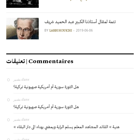
تتمة لمقال أستاذنا الكبير عبد الحميد شريف
BY
2019-06-06
LARBI HOUICHI
تعليقات | Commentaires
بشير
dans
هل الثورة سورية أم أمريكية صهيونية تركية؟
بشير
dans
هل الثورة سورية أم أمريكية صهيونية تركية؟
بشير
dans
« هنية » القائد المجاهد المعلم يسلم الراية ويمضي بهناء الى دار البقاء
بشير
dans