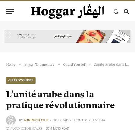
L’unité arabe dans la pratique révolutionnaire
»
»
»
Home
منبر حر | Tribune libre
Girard Youssef
GIRARD YOUSSEF
L’unité arabe dans la
pratique révolutionnaire
BY
2011-03-05
UPDATED:
2017-10-14
ADMINISTRATOR
4 MINS READ
AUCUN COMMENTAIRE