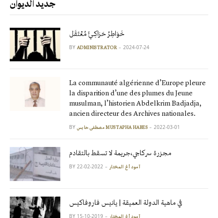
جديد الديوان
خَوَاطِرُ حَرَاكِـيٍّ مُعْتَقَل
BY
2024-07-24
ADMINISTRATOR
La communauté algérienne d’Europe pleure
la disparition d’une des plumes du Jeune
musulman, l’historien Abdelkrim Badjadja,
ancien directeur des Archives nationales.
BY
2022-03-01
مصطفى حابس MUSTAPHA HABES
مجزرة سركاجي،جريمة لا تسقط بالتقادم
BY
2022-02-22
آمود أغ المختار
في ماهية الدولة العميقة | يانيس فاروفاكيس
BY
2019-10-15
آمود أغ المختار