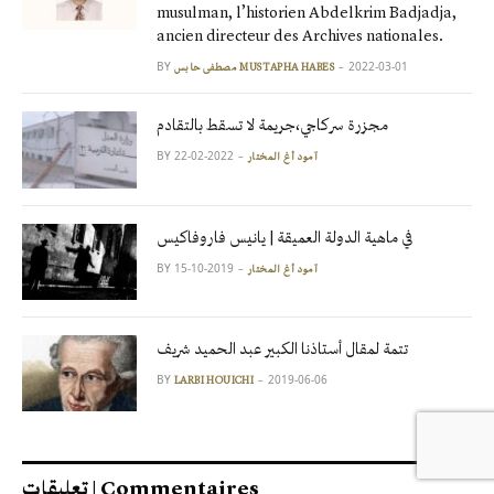
musulman, l’historien Abdelkrim Badjadja,
ancien directeur des Archives nationales.
BY
2022-03-01
مصطفى حابس MUSTAPHA HABES
مجزرة سركاجي،جريمة لا تسقط بالتقادم
BY
2022-02-22
آمود أغ المختار
في ماهية الدولة العميقة | يانيس فاروفاكيس
BY
2019-10-15
آمود أغ المختار
تتمة لمقال أستاذنا الكبير عبد الحميد شريف
BY
2019-06-06
LARBI HOUICHI
تعليقات | Commentaires