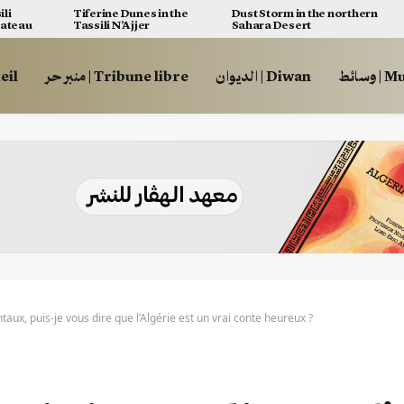
ili
Tiferine Dunes in the
Dust Storm in the northern
lateau
Tassili N’Ajjer
Sahara Desert
وسائط
الديوان | Diwan
منبر حر | Tribune libre
ccueil
aux, puis-je vous dire que l’Algérie est un vrai conte heureux ?