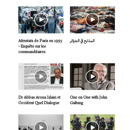
Attentats de Paris en 1995
المذابح في الجزائر
– Enquête sur les
commanditaires
Dr Abbas Aroua Islam et
One on One with John
Occident Quel Dialogue
Galtung