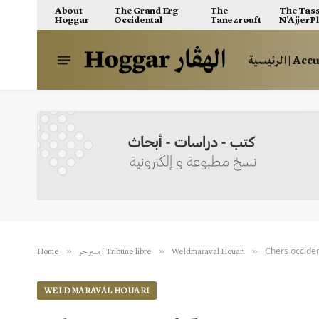
About
The Grand Erg
The
The Tass
Hoggar
Occidental
Tanezrouft
N’Ajjer P
الرئيسية | A
Chers occident
»
»
»
Home
منبر حر | Tribune libre
Weldmaraval Houari
WELDMARAVAL HOUARI