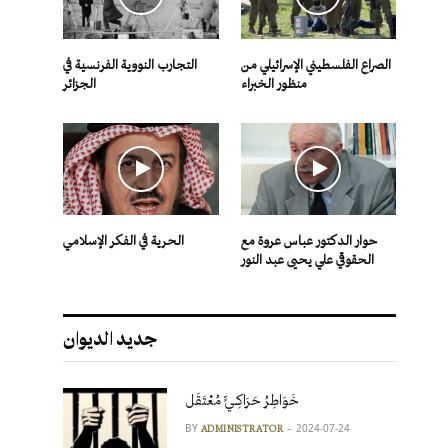
الصراع الفلسطيني الإسرائيلي من
التجارب النووية الفرنسية في
منظور الخبراء
الجزائر
حوار الدكتور عباس عروة مع
الحرية في الفكر الإسلامي
الحقوقي علي يحيى عبد النور
جديد الديوان
خَوَاطِرُ حَرَاكِـيٍّ مُعْتَقَل
BY
2024-07-24
ADMINISTRATOR