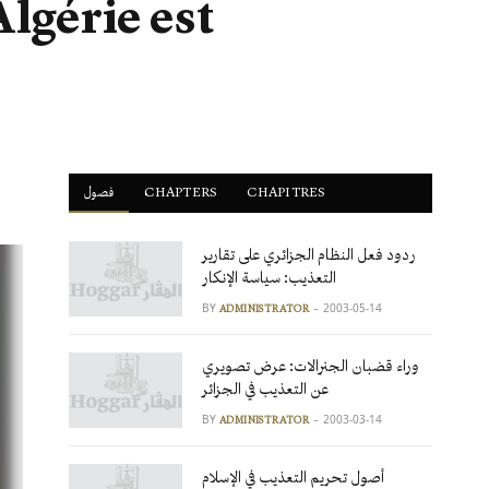
Algérie est
فصول
ْCHAPTERS
CHAPITRES
ردود فعل النظام الجزائري على تقارير
التعذيب: سياسة الإنكار
BY
2003-05-14
ADMINISTRATOR
وراء قضبان الجنرالات: عرض تصويري
عن التعذيب في الجزائر
BY
2003-03-14
ADMINISTRATOR
أصول تحريم التعذيب في الإسلام