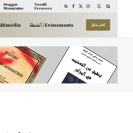
Hoggar
Tassili
Mountains
Frescoes
RSS
Facebook
X
Instagram
(Twitter)
أنشطة | Evènements
 | Multimédia
كتاب هڤار