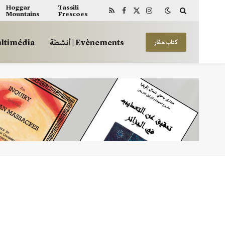
Hoggar
Tassili
Mountains
Frescoes
RSS
Facebook
X
Instagram
(Twitter)
أنشطة | Evènements
 | Multimédia
كتاب هڤار