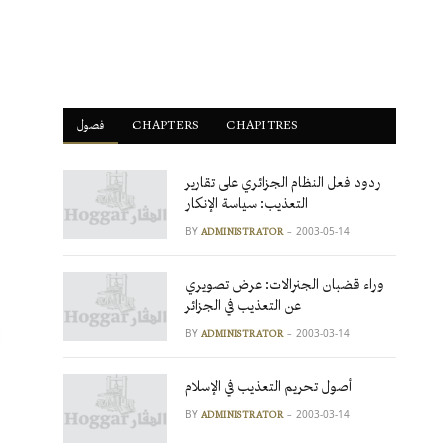
فصول
ْCHAPTERS
CHAPITRES
ردود فعل النظام الجزائري على تقارير
التعذيب: سياسة الإنكار
BY
2003-05-14
ADMINISTRATOR
وراء قضبان الجنرالات: عرض تصويري
عن التعذيب في الجزائر
BY
2003-03-14
ADMINISTRATOR
أصول تحريم التعذيب في الإسلام
BY
2003-03-14
ADMINISTRATOR