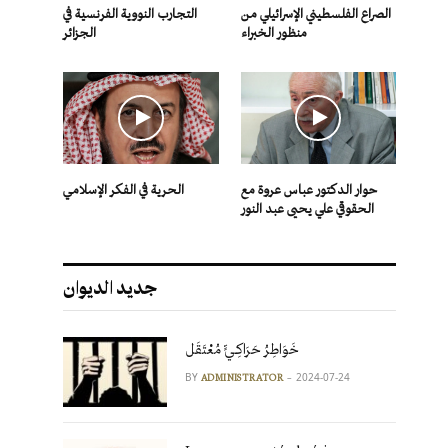
الصراع الفلسطيني الإسرائيلي من
التجارب النووية الفرنسية في
منظور الخبراء
الجزائر
حوار الدكتور عباس عروة مع
الحرية في الفكر الإسلامي
الحقوقي علي يحيى عبد النور
جديد الديوان
خَوَاطِرُ حَرَاكِـيٍّ مُعْتَقَل
BY
2024-07-24
ADMINISTRATOR