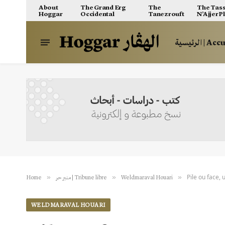
About
The Grand Erg
The
The Tass
Hoggar
Occidental
Tanezrouft
N’Ajjer P
الرئيسية | A
Pile ou face,
»
»
»
Home
منبر حر | Tribune libre
Weldmaraval Houari
WELDMARAVAL HOUARI