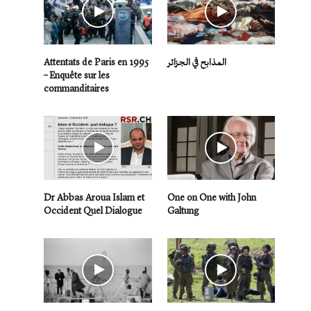
Attentats de Paris en 1995
المذابح في الجزائر
– Enquête sur les
commanditaires
Dr Abbas Aroua Islam et
One on One with John
Occident Quel Dialogue
Galtung