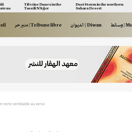
ili
Tiferine Dunes in the
Dust Storm in the northern
lateau
Tassili N’Ajjer
Sahara Desert
وسائط
الديوان | Diwan
منبر حر | Tribune libre
ccueil
 un recto semblable au verso