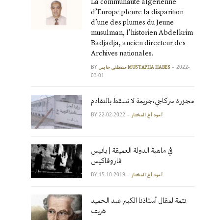
La communauté algérienne
d’Europe pleure la disparition
d’une des plumes du Jeune
musulman, l’historien Abdelkrim
Badjadja, ancien directeur des
Archives nationales.
BY
2022-
مصطفى حابس MUSTAPHA HABES
03-01
مجزرة سركاجي،جريمة لا تسقط بالتقادم
BY
2022-02-22
آمود أغ المختار
في ماهية الدولة العميقة | يانيس
فاروفاكيس
BY
2019-10-15
آمود أغ المختار
تتمة لمقال أستاذنا الكبير عبد الحميد
شريف