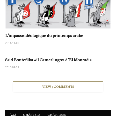
L’impasse idéologique du printemps arabe
2014-11-02
Said Bouteflika «il Camerlingo» d’El Mouradia
2013-09-21
VIEW 5 COMMENTS
فصول
ْCHAPTERS
CHAPITRES