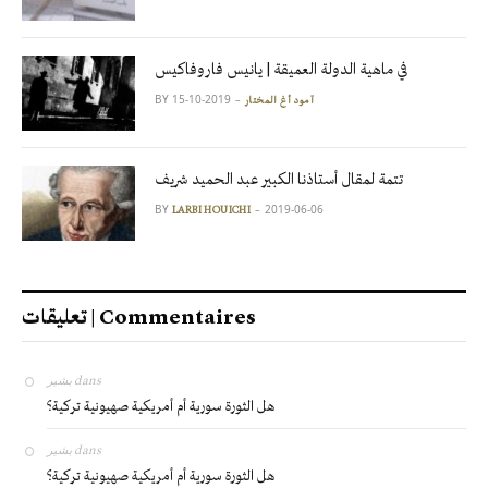
في ماهية الدولة العميقة | يانيس فاروفاكيس
BY
2019-10-15
آمود أغ المختار
تتمة لمقال أستاذنا الكبير عبد الحميد شريف
BY
2019-06-06
LARBI HOUICHI
تعليقات | Commentaires
بشير
dans
هل الثورة سورية أم أمريكية صهيونية تركية؟
بشير
dans
هل الثورة سورية أم أمريكية صهيونية تركية؟