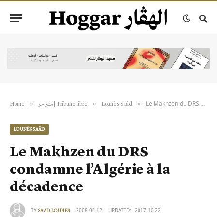
Le Makhzen du DRS condamne l’Algérie à la décadence
»
»
»
Home
منبر حر | Tribune libre
Lounès Saâd
LOUNÈS SAÂD
Le Makhzen du DRS
condamne l’Algérie à la
décadence
BY
2008-06-12
UPDATED:
2017-10-22
SAAD LOUNES