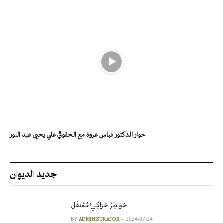
حوار الدكتور عباس عروة مع الحقوقي علي يحيى عبد النور
جديد الديوان
خَوَاطِرُ حَرَاكِـيٍّ مُعْتَقَل
BY
2024-07-24
ADMINISTRATOR