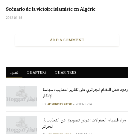
Scénario de la victoire islamiste en Algérie
2012-01-15
ADD A COMMENT
فصول
ْCHAPTERS
CHAPITRES
ردود فعل النظام الجزائري على تقارير التعذيب: سياسة
الإنكار
BY
2003-05-14
ADMINISTRATOR
وراء قضبان الجنرالات: عرض تصويري عن التعذيب في
الجزائر