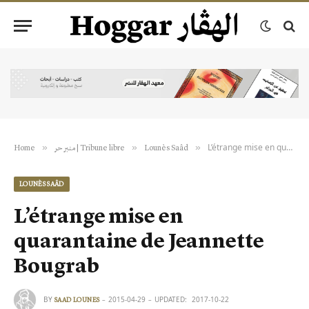
L’étrange mise en quarantaine de Jeannette Bougrab
»
»
»
Home
منبر حر | Tribune libre
Lounès Saâd
LOUNÈS SAÂD
L’étrange mise en
quarantaine de Jeannette
Bougrab
BY
2015-04-29
UPDATED:
2017-10-22
SAAD LOUNES