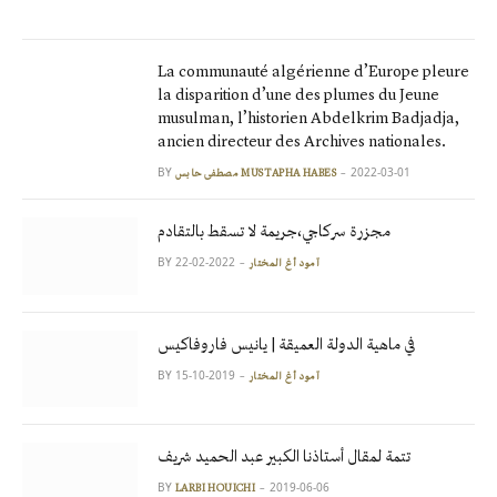
La communauté algérienne d’Europe pleure
la disparition d’une des plumes du Jeune
musulman, l’historien Abdelkrim Badjadja,
ancien directeur des Archives nationales.
BY
2022-03-01
مصطفى حابس MUSTAPHA HABES
مجزرة سركاجي،جريمة لا تسقط بالتقادم
BY
2022-02-22
آمود أغ المختار
في ماهية الدولة العميقة | يانيس فاروفاكيس
BY
2019-10-15
آمود أغ المختار
تتمة لمقال أستاذنا الكبير عبد الحميد شريف
BY
2019-06-06
LARBI HOUICHI