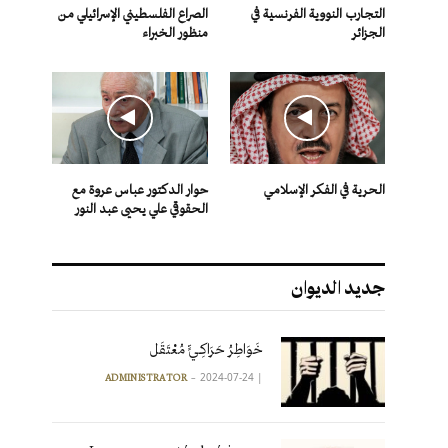
التجارب النووية الفرنسية في
الصراع الفلسطيني الإسرائيلي من
الجزائر
منظور الخبراء
الحرية في الفكر الإسلامي
حوار الدكتور عباس عروة مع
الحقوقي علي يحيى عبد النور
جديد الديوان
خَوَاطِرُ حَرَاكِـيٍّ مُعْتَقَل
2024-07-24
|
ADMINISTRATOR