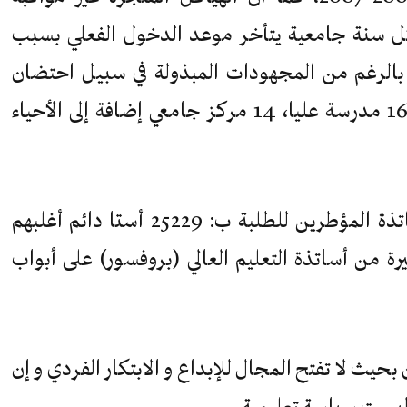
كل سنة جامعية يتأخر موعد الدخول الفعلي بسبب
بالرغم من المجهودات المبذولة في سبيل احتضان
الأعداد الهائلة للطلبة ( 30 جامعة، 16 مدرسة عليا، 14 مركز جامعي إضافة إلى الأحياء
ب) قلة التأطير حيث يقدر عدد الأساتذة المؤطرين للطلبة ب: 25229 أستا دائم أغلبهم
ة من أساتذة التعليم العالي (بروفسور) على أبواب
بحيث لا تفتح المجال للإبداع و الابتكار الفردي و إن
ليست سياسة تعليمية.