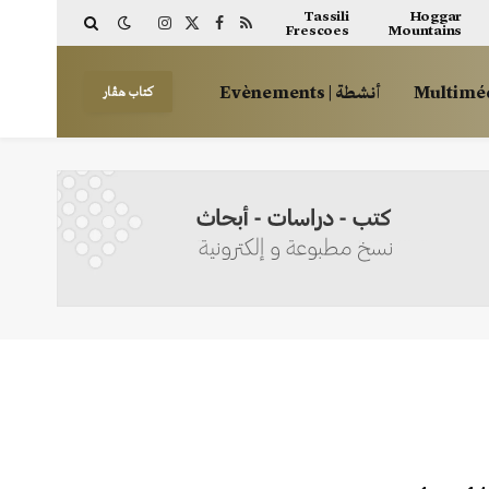
Tassili
Hoggar
Frescoes
Mountains
Instagram
Facebook
X
RSS
(Twitter)
أنشطة | Evènements
كتاب هڤار