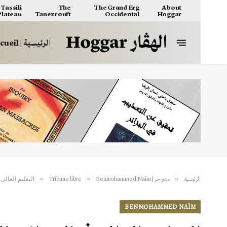
Tassili
The
The Grand Erg
About
 Plateau
Tanezrouft
Occidental
Hoggar
الرئيسية | Accueil
التعليم العالي
»
»
»
الرئيسية
منبر حر | Tribune libre
Benmohammed Naïm
BENMOHAMMED NAÏM