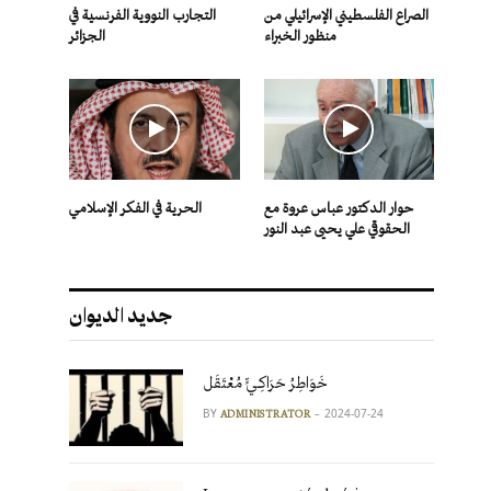
الصراع الفلسطيني الإسرائيلي من
التجارب النووية الفرنسية في
منظور الخبراء
الجزائر
حوار الدكتور عباس عروة مع
الحرية في الفكر الإسلامي
الحقوقي علي يحيى عبد النور
جديد الديوان
خَوَاطِرُ حَرَاكِـيٍّ مُعْتَقَل
BY
2024-07-24
ADMINISTRATOR