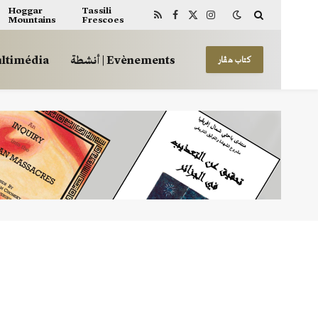
Hoggar
Tassili
Mountains
Frescoes
RSS
Facebook
X
Instagram
(Twitter)
أنشطة | Evènements
 | Multimédia
كتاب هڤار