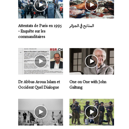
Attentats de Paris en 1995
المذابح في الجزائر
– Enquête sur les
commanditaires
Dr Abbas Aroua Islam et
One on One with John
Occident Quel Dialogue
Galtung