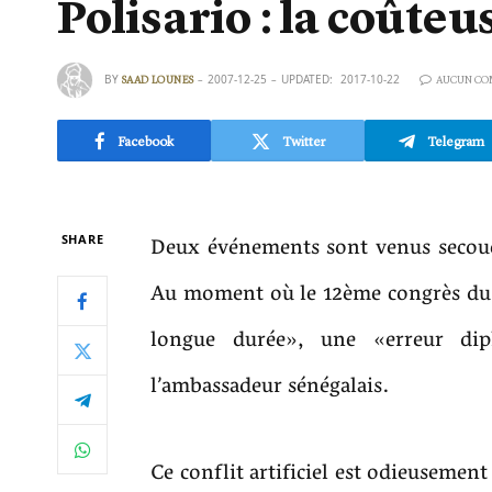
Polisario : la coûte
BY
2007-12-25
UPDATED:
2017-10-22
SAAD LOUNES
AUCUN CO
Facebook
Twitter
Telegram
Deux événements sont venus secouer
SHARE
Au moment où le 12ème congrès du F
longue durée», une «erreur dip
l’ambassadeur sénégalais.
Ce conflit artificiel est odieuseme