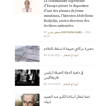
La communauté algérienne
d’Europe pleure la disparition
d’une des plumes du Jeune
musulman, l’historien Abdelkrim
Badjadja, ancien directeur des
Archives nationales.
BY
2022-
مصطفى حابس MUSTAPHA HABES
03-01
مجزرة سركاجي،جريمة لا تسقط بالتقادم
BY
2022-02-22
آمود أغ المختار
في ماهية الدولة العميقة | يانيس
فاروفاكيس
BY
2019-10-15
آمود أغ المختار
تتمة لمقال أستاذنا الكبير عبد الحميد
شريف