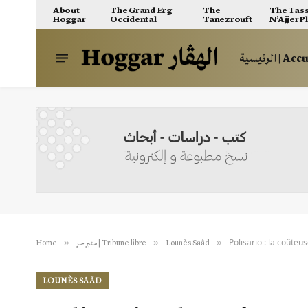
About
The Grand Erg
The
The Tass
Hoggar
Occidental
Tanezrouft
N’Ajjer P
الرئيسية | A
Polisario : la coûte
»
»
»
Home
منبر حر | Tribune libre
Lounès Saâd
LOUNÈS SAÂD