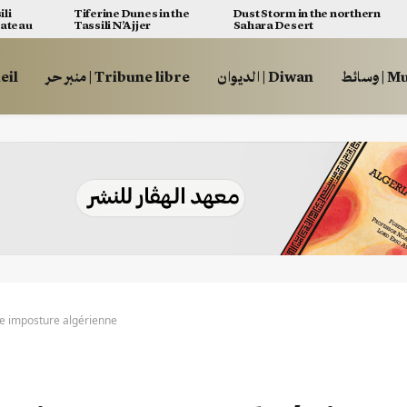
ili
Tiferine Dunes in the
Dust Storm in the northern
lateau
Tassili N’Ajjer
Sahara Desert
وسائط
الديوان | Diwan
منبر حر | Tribune libre
ccueil
use imposture algérienne