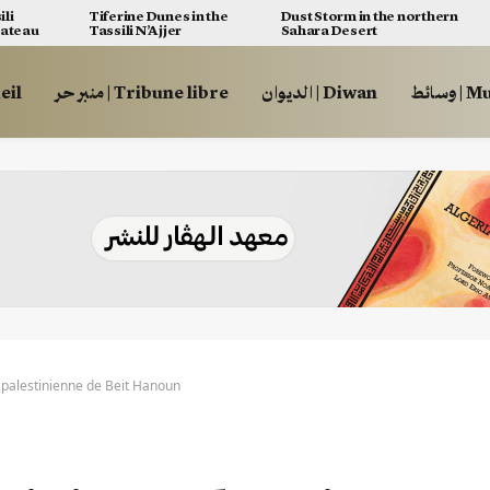
ili
Tiferine Dunes in the
Dust Storm in the northern
lateau
Tassili N’Ajjer
Sahara Desert
وسائط
الديوان | Diwan
منبر حر | Tribune libre
ccueil
palestinienne de Beit Hanoun