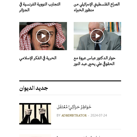
الصراع الفلسطيني الإسرائيلي من
التجارب النووية الفرنسية في
منظور الخبراء
الجزائر
حوار الدكتور عباس عروة مع
الحرية في الفكر الإسلامي
الحقوقي علي يحيى عبد النور
جديد الديوان
خَوَاطِرُ حَرَاكِـيٍّ مُعْتَقَل
BY
2024-07-24
ADMINISTRATOR