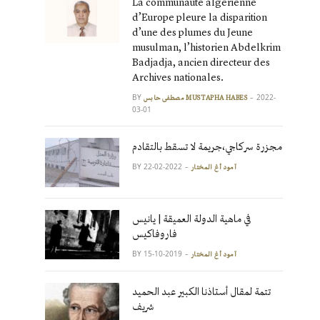
La communauté algérienne
d’Europe pleure la disparition
d’une des plumes du Jeune
musulman, l’historien Abdelkrim
Badjadja, ancien directeur des
Archives nationales.
BY
2022-
مصطفى حابس MUSTAPHA HABES
03-01
مجزرة سركاجي،جريمة لا تسقط بالتقادم
BY
2022-02-22
آمود أغ المختار
في ماهية الدولة العميقة | يانيس
فاروفاكيس
BY
2019-10-15
آمود أغ المختار
تتمة لمقال أستاذنا الكبير عبد الحميد
شريف