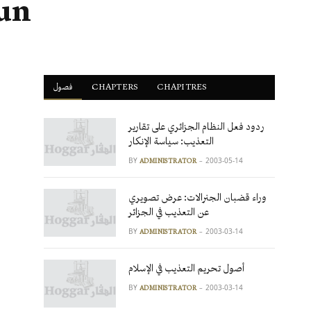
oun
فصول
ْCHAPTERS
CHAPITRES
ردود فعل النظام الجزائري على تقارير
التعذيب: سياسة الإنكار
BY
2003-05-14
ADMINISTRATOR
وراء قضبان الجنرالات: عرض تصويري
عن التعذيب في الجزائر
BY
2003-03-14
ADMINISTRATOR
أصول تحريم التعذيب في الإسلام
BY
2003-03-14
ADMINISTRATOR