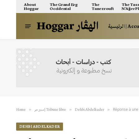
About
The Grand Erg
The
The Tass
Hoggar
Occidental
Tanezrouft
N’Ajjer P
الرئيسية | A
Réponse à une 
»
»
»
Home
منبر حر | Tribune libre
Dehbi Abdelkader
DEHBI ABDELKADER