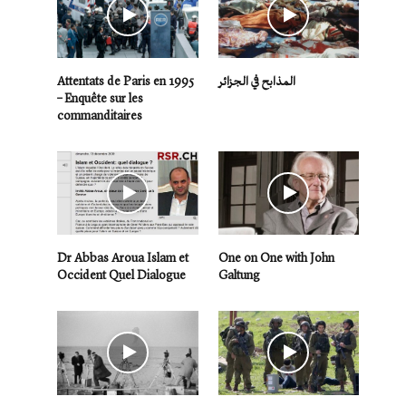
Attentats de Paris en 1995
المذابح في الجزائر
– Enquête sur les
commanditaires
Dr Abbas Aroua Islam et
One on One with John
Occident Quel Dialogue
Galtung