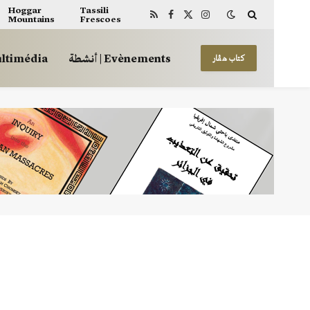
Hoggar
Tassili
Mountains
Frescoes
RSS
Facebook
X
Instagram
(Twitter)
أنشطة | Evènements
 | Multimédia
كتاب هڤار