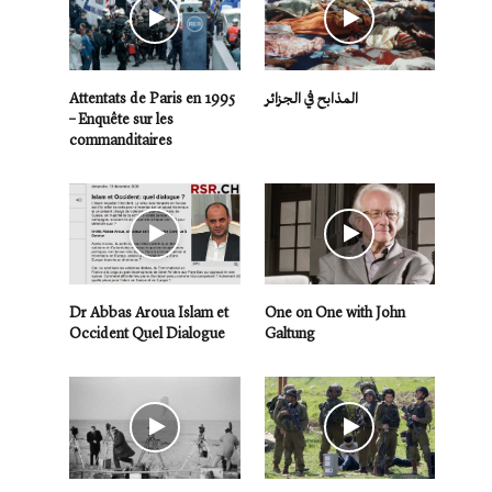
Attentats de Paris en 1995
المذابح في الجزائر
– Enquête sur les
commanditaires
Dr Abbas Aroua Islam et
One on One with John
Occident Quel Dialogue
Galtung