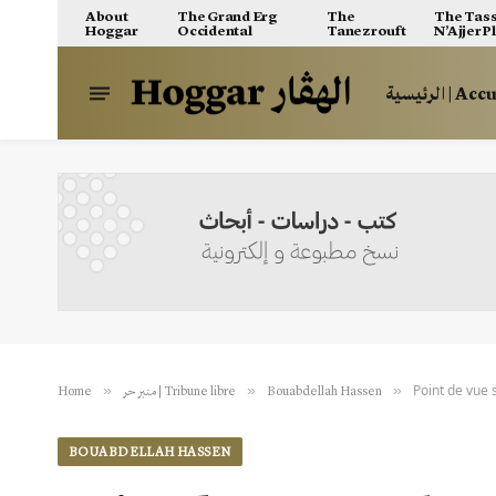
About
The Grand Erg
The
The Tass
Hoggar
Occidental
Tanezrouft
N’Ajjer P
الرئيسية | A
Point de vue s
»
»
»
Home
منبر حر | Tribune libre
Bouabdellah Hassen
BOUABDELLAH HASSEN