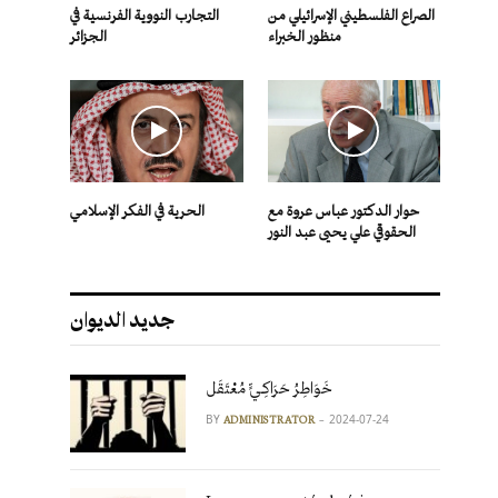
الصراع الفلسطيني الإسرائيلي من
التجارب النووية الفرنسية في
منظور الخبراء
الجزائر
حوار الدكتور عباس عروة مع
الحرية في الفكر الإسلامي
الحقوقي علي يحيى عبد النور
جديد الديوان
خَوَاطِرُ حَرَاكِـيٍّ مُعْتَقَل
BY
2024-07-24
ADMINISTRATOR