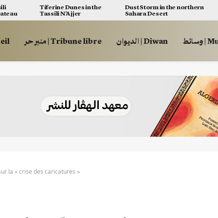
ili
Tiferine Dunes in the
Dust Storm in the northern
lateau
Tassili N’Ajjer
Sahara Desert
وسائط
الديوان | Diwan
منبر حر | Tribune libre
ccueil
ur la « crise des caricatures »