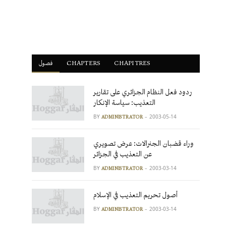
فصول
ْCHAPTERS
CHAPITRES
ردود فعل النظام الجزائري على تقارير
التعذيب: سياسة الإنكار
BY
2003-05-14
ADMINISTRATOR
وراء قضبان الجنرالات: عرض تصويري
عن التعذيب في الجزائر
BY
2003-03-14
ADMINISTRATOR
أصول تحريم التعذيب في الإسلام
BY
2003-03-14
ADMINISTRATOR