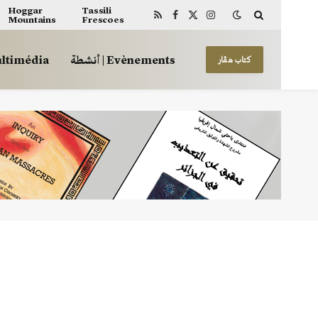
Hoggar
Tassili
Mountains
Frescoes
RSS
Facebook
X
Instagram
(Twitter)
أنشطة | Evènements
 | Multimédia
كتاب هڤار