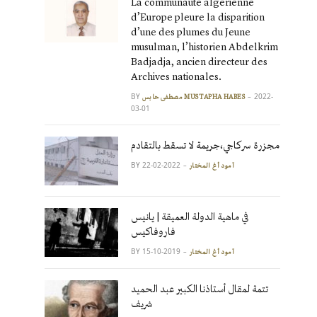
La communauté algérienne
d’Europe pleure la disparition
d’une des plumes du Jeune
musulman, l’historien Abdelkrim
Badjadja, ancien directeur des
Archives nationales.
BY
2022-
مصطفى حابس MUSTAPHA HABES
03-01
مجزرة سركاجي،جريمة لا تسقط بالتقادم
BY
2022-02-22
آمود أغ المختار
في ماهية الدولة العميقة | يانيس
فاروفاكيس
BY
2019-10-15
آمود أغ المختار
تتمة لمقال أستاذنا الكبير عبد الحميد
شريف