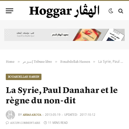
La Syrie, Paul Danahar et le règne du non-dit
»
»
»
Home
منبر حر | Tribune libre
Bouabdellah Hassen
BOUABDELLAH HASSEN
La Syrie, Paul Danahar et le
règne du non-dit
BY
2013-05-19
UPDATED:
2017-10-12
ABBAS AROUA
11 MINS READ
AUCUN COMMENTAIRE