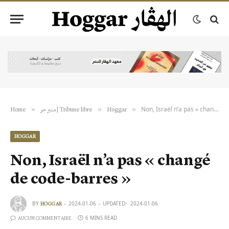
Non, Israël n’a pas « changé de code-barres »
»
»
»
Hoggar
منبر حر | Tribune libre
Home
HOGGAR
Non, Israël n’a pas « changé
de code-barres »
BY
2024-01-06
UPDATED:
2024-01-06
HOGGAR
6 MINS READ
AUCUN COMMENTAIRE