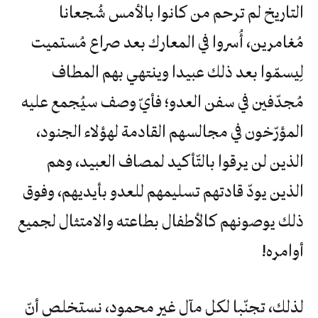
التاريخ لم ترحم من كانوا بالأمس شُجعانا
مُغامرين، أُسروا في المعارك بعد صراع مُستميت
لِيسمّوا بعد ذلك عبيدا وينتهي بهم المطاف
مُجدّفين في سفن العدو؛ فأيّ وصف سيُجمع عليه
المؤرّخون في مجالسهم القادمة لهؤلاء الجنود،
الذين لن يرقوا بالتّأكيد لمصاف العبيد، وهم
الذين يودّ قادتهم تسليمهم للعدو بأيديهم، وفوق
ذلك يوصونهم كالأطفال بطاعته والامتثال لجميع
أوامره!
لذلك، تجنّبا لكل مآل غير محمود، نستخلص أنّ