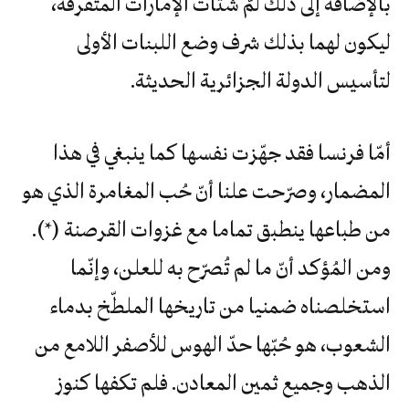
بالإضافة إلى ذلك لمّ شتات الإمارات المتفرقة،
ليكون لهما بذلك شرف وضع اللبنات الأولى
لتأسيس الدولة الجزائرية الحديثة.
أمّا فرنسا فقد جهّزت نفسها كما ينبغي في هذا
المضمار، وصرّحت علنا أنّ حُب المغامرة الذي هو
من طباعها ينطبق تماما مع غزوات القرصنة (*).
ومن المُؤكد أنّ ما لم تُصرّح به للعلن، وإنّما
استخلصناه ضمنيا من تاريخها الملطّخ بدماء
الشعوب، هو حُبّها حدّ الهوس للأصفر اللامع من
الذهب وجميع ثمين المعادن. فلم تكفها كنوز