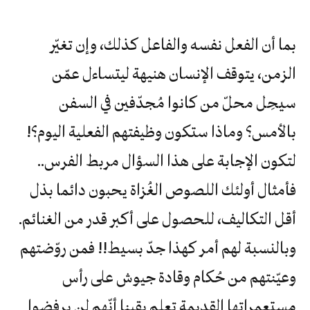
بما أن الفعل نفسه والفاعل كذلك، وإن تغيّر
الزمن، يتوقف الإنسان هنيهة ليتساءل عمّن
سيحِل محلّ من كانوا مُجدّفين في السفن
بالأمس؟ وماذا ستكون وظيفتهم الفعلية اليوم؟!
لتكون الإجابة على هذا السؤال مربط الفرس..
فأمثال أولئك اللصوص الغُزاة يحبون دائما بذل
أقل التكاليف، للحصول على أكبر قدر من الغنائم.
وبالنسبة لهم أمر كهذا جدّ بسيط!! فمن روّضتهم
وعيّنتهم من حُكام وقادة جيوش على رأس
مستعمراتها القديمة تعلم يقينا أنّهم لن يرفضوا