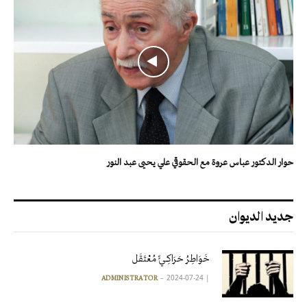
حوار الدكتور عباس عروة مع الحقوقي علي يحيى عبد النور
جديد الديوان
خَوَاطِرُ حَرَاكِـيٍّ مُعْتَقَل
2024-07-24
|
ADMINISTRATOR