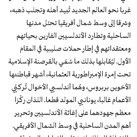
غربا نحو العالم الجديد تُبيد أهله وتجلب ذهبه،
وشرقا إلى وسط شمال أفريقيا تحتل مدنها
الساحلية وتطارد الأندلسيين الفارين بحياتهم
ومعتقداتهم في إطار حملات صليبية في المقام
الأول. ليُقابلها بذلك ما سُمّي بالقرصنة الإسلامية
تحت إمرة الإمبراطورية العثمانية، أشهر قباطنتها
الأخوين بربروس، وهُما أندلسيي الأخوال تُركيّي
الأعمام غالبا، يونانيي المولد قطعا. اللذان ركّزا
معظم جهودهما على إغاثة الأندلسيين وتحرير
أهم المدن الساحلية في وسط الشمال الأفريقي.