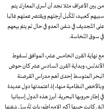
من بين الأعراف مثلا نجد أن أسرى المعارك يتم
سبيهم كعبيد، لتُكّبل أرجلهم ويقتصر عملهم غالبا
على التّجديف في سُفن العدو في حال لم يتمّ بيعهم
في سوق النّخاسة.
مع نهاية القرن الخامس عشر، الموافق لسقوط
الأندلس، وبداية القرن السادس عشر كان حوض
البحر المتوسط إحدى أهم مدراس القرصنة
وبالأخص النظامية منها، إذ اعتمدتها دول عديدة
في إطار حروبها البحرية. أبرز هذه الدول إسبانيا
التي كانت حينها أكبر الإمبراطوريات لتُرسل سُفنها