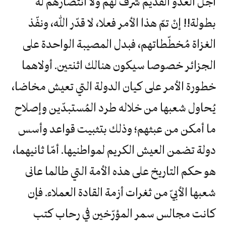
أجل العدو القديم شرف لهم ولا انتصارهم له
بطولة!! إنْ تمّ هذا الأمر فعلا، لا قدّر الله، ونفّذ
الغزاة مُخطّطاتهم، فبدل المصيبة الواحدة على
الجزائر خصوصا سيكون هنالك اثنتين. أولاهما
خطورة الأمر على كيان الدولة التي تعيش مخاضا،
يُحاول شعبها من خلاله طرد المُستبدّين وإصلاح
ما أمكن من عبثهم؛ وذلك بتثبيت قواعد وأسس
دولة تضمن العيش الكريم لمواطنيها. أمّا ثانيهما،
هو حكم التاريخ على هذه الأمة التي طالما عانى
شعبها الأبيّ من ثغرات أزمة القادة العملاء. فإن
كانت مجالس سمر المؤرّخين في رحاب كتب