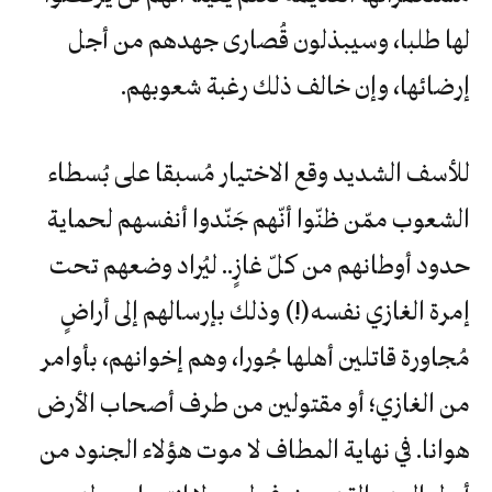
لها طلبا، وسيبذلون قُصارى جهدهم من أجل
إرضائها، وإن خالف ذلك رغبة شعوبهم.
للأسف الشديد وقع الاختيار مُسبقا على بُسطاء
الشعوب ممّن ظنّوا أنّهم جَنّدوا أنفسهم لحماية
حدود أوطانهم من كلّ غازٍ.. ليُراد وضعهم تحت
إمرة الغازي نفسه(!) وذلك بإرسالهم إلى أراضٍ
مُجاورة قاتلين أهلها جُورا، وهم إخوانهم، بأوامر
من الغازي؛ أو مقتولين من طرف أصحاب الأرض
هوانا. في نهاية المطاف لا موت هؤلاء الجنود من