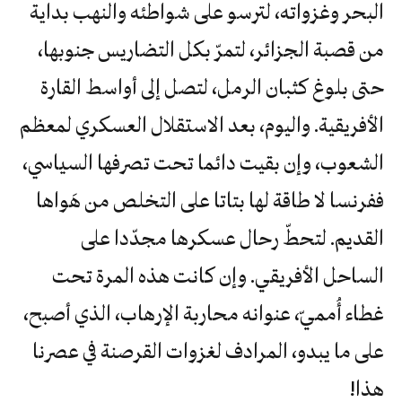
البحر وغزواته، لترسو على شواطئه والنهب بداية
من قصبة الجزائر، لتمرّ بكل التضاريس جنوبها،
حتى بلوغ كثبان الرمل، لتصل إلى أواسط القارة
الأفريقية. واليوم، بعد الاستقلال العسكري لمعظم
الشعوب، وإن بقيت دائما تحت تصرفها السياسي،
ففرنسا لا طاقة لها بتاتا على التخلص من هَواها
القديم. لتحطّ رحال عسكرها مجدّدا على
الساحل الأفريقي. وإن كانت هذه المرة تحت
غطاء أُمميّ، عنوانه محاربة الإرهاب، الذي أصبح،
على ما يبدو، المرادف لغزوات القرصنة في عصرنا
هذا!