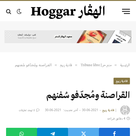
القراصنة ومُجدّفو سُفنهم
»
»
»
الرئيسية
منبر حر | Tribune libre
فادية ربيع
فادية ربيع
القراصنة ومُجدّفو سُفنهم
|
2021-06-30
آخر تحديث:
2021-06-30
فادية ربيع
لا توجد تعليقات
4 دقائق قراءة