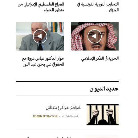
التجارب النووية الفرنسية في
الصراع الفلسطيني الإسرائيلي من
الجزائر
منظور الخبراء
الحرية في الفكر الإسلامي
حوار الدكتور عباس عروة مع
الحقوقي علي يحيى عبد النور
جديد الديوان
خَوَاطِرُ حَرَاكِـيٍّ مُعْتَقَل
2024-07-24
|
ADMINISTRATOR