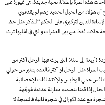
فاجأت هذه المرة بإطلالة نخبة جديدة، هي غيورة على
أن هؤلاء من الجيل الجديد وهم لم يقذفوني
بالإساءة للدين لتركيزي على الحكم “للذكر مثل حظ
بعة حالات فقط من بين العشرات والتي في أغلبها ترث
 (أربعة إلى ستة) التي يرث فيها الرجل أكثر من
يب المرأة مثل الرجل أو أكثر فالعدد يتغير من حوالي
التنافس حمي الوطيس والإكتشافات الإحصائية
وساق (2-4). بطبيعة الحال إذا قمنا بتصميم مقارنة عددية مُوجَّهة
جرة مع عدد الأوراق في شجرة ثانية فالنتيجة لا