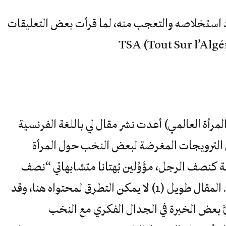
اد استخلاصه والتعجب منه، لما قرأت بعض التعليقات
لمرأة العالمي) أعدت نشر مقال لي باللغة الفرنسية
 الترويجات المغرضة لبعض النخب حول المرأة
 كنصف الرجل، مؤَوِّلين بُهتانا متشابهاتي “نصف
ميراث الذكر” و”نصف شهادة الرجل”. المقال طويل (1) لا يمكن التطرق لمحتواه هنا، وقد
ِيَّ بعض الخبرة في الجدال الفكري مع النخب