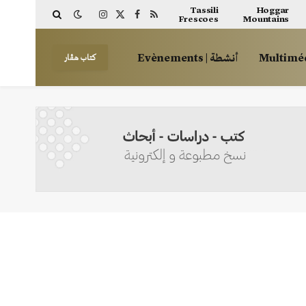
Tassili
Hoggar
Frescoes
Mountains
Instagram
Facebook
X
RSS
(Twitter)
أنشطة | Evènements
كتاب هڤار