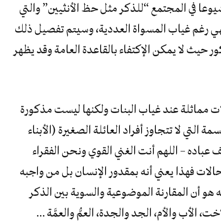
ر شيوعا في المجتمع “للذكر مثل حظ الأنثيين” والتي
لهي رغم غياب المسواة العددية، وسيتم تفصيل ذلك
ر حيث لا يمكن الإكتفاء بالقاعدة العامة وقد يظهر
لات مماثلة عند غياب البنات ولكنها ليست مذكورة
ة التي لا تتجاوز أفراد العائلة الصغيرة (الأبناء
عباده – اللهم أنت الغني القوي ونحن الفقراء
الات فهذا يعني أنه بمقدور الإنسان بل من واجبه
هو أن المقارنة الموضوعية والسوية بين الذكر
ت، الأب والأم، الجد والجدة، العمُّ والعمَّة …