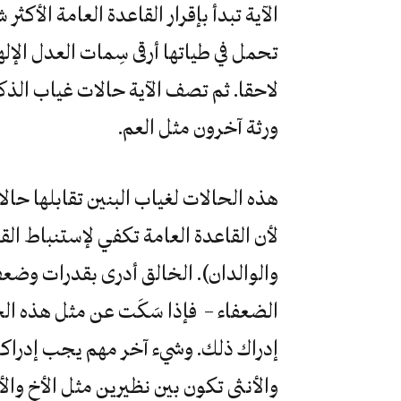
الآية تبدأ بإقرار القاعدة العامة الأكث
تحمل في طياتها أرقى سِمات العدل الإ
لاحقا. ثم تصف الآية حالات غياب الذكو
ورثة آخرون مثل العم.
هذه الحالات لغياب البنين تقابلها حا
لأن القاعدة العامة تكفي لإستنباط القسم
والوالدان). الخالق أدرى بقدرات وضعف 
الضعفاء – فإذا سَكَت عن مثل هذه الح
إدراك ذلك. وشيء آخر مهم يجب إدراكه 
والأنثى تكون بين نظيرين مثل الأخ والأخ