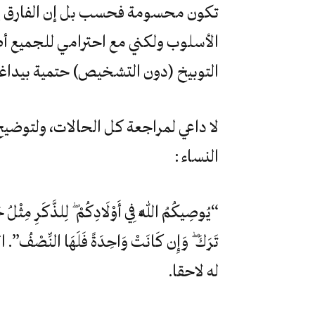
تكون محسومة فحسب بل إن الفارق يبقى
الأسلوب ولكني مع احترامي للجميع أ
التوبيخ (دون التشخيص) حتمية بيداغ
النساء :
“يُوصِيكُمُ اللَّهُ فِي أَوْلَادِكُمْ ۖ لِلذَّكَرِ مِثْلُ حَظ
تَرَكَ ۖ وَإِن كَانَتْ وَاحِدَةً فَلَهَا الن
له لاحقا.