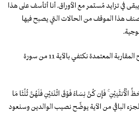
 في تزايد مُستمر مع الأوراق. أنا أتأسف على هذا
صنف هذا الموقف من الحالات التي يصبح فيها
وجية.
لا داعي لمراجعة كل الحالات، ولتوضيح المقاربة المعتمدة نكتفي بالآية 11 من سورة
ِّ الْأُنثَيَيْنِ ۚ فَإِن كُنَّ نِسَاءً فَوْقَ اثْنَتَيْنِ فَلَهُنَّ ثُلُثَا مَا
ِّصْفُ”. الجزء الباقي من الآية يوضِّح نصيب الوالدين وسنعود