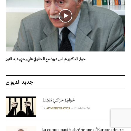
حوار الدكتور عباس عروة مع الحقوقي علي يحيى عبد النور
جديد الديوان
خَوَاطِرُ حَرَاكِـيٍّ مُعْتَقَل
BY
2024-07-24
ADMINISTRATOR
La communauté algérienne d’Europe pleure