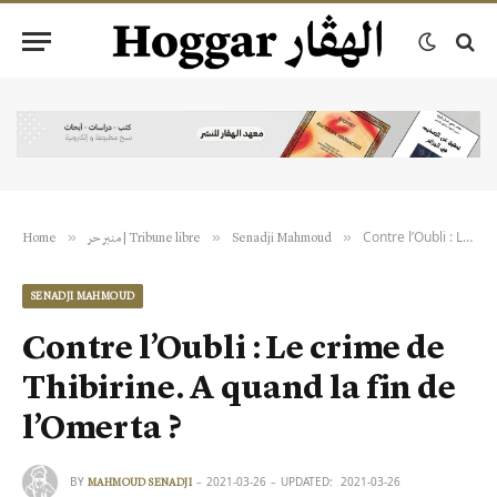
Contre l’Oubli : Le crime de Thibirine. A quand la fin de l’Omerta ?
»
»
»
Senadji Mahmoud
منبر حر | Tribune libre
Home
SENADJI MAHMOUD
Contre l’Oubli : Le crime de
Thibirine. A quand la fin de
l’Omerta ?
BY
2021-03-26
UPDATED:
2021-03-26
MAHMOUD SENADJI