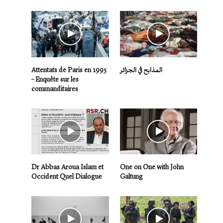
Attentats de Paris en 1995
المذابح في الجزائر
– Enquête sur les
commanditaires
Dr Abbas Aroua Islam et
One on One with John
Occident Quel Dialogue
Galtung