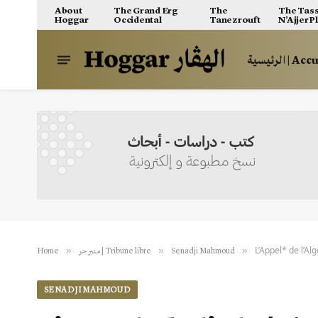
About
The Grand Erg
The
The Tass
Hoggar
Occidental
Tanezrouft
N’Ajjer P
الرئيسية | A
L’Appel* de l’A
»
»
»
Home
منبر حر | Tribune libre
Senadji Mahmoud
SENADJI MAHMOUD