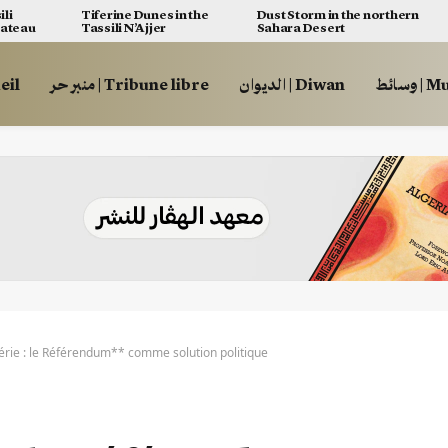
ili
Tiferine Dunes in the
Dust Storm in the northern
lateau
Tassili N’Ajjer
Sahara Desert
وسائط
الديوان | Diwan
منبر حر | Tribune libre
ccueil
lgérie : le Référendum** comme solution politique