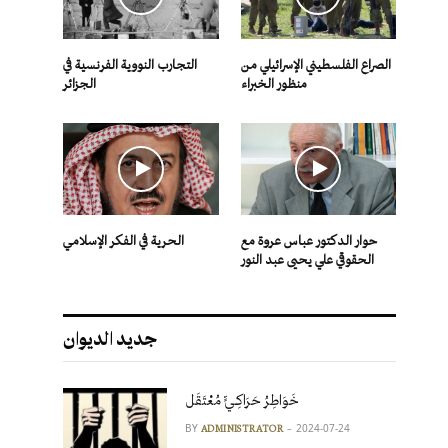
الصراع الفلسطيني الإسرائيلي من
التجارب النووية الفرنسية في
منظور الخبراء
الجزائر
حوار الدكتور عباس عروة مع
الحرية في الفكر الإسلامي
الحقوقي علي يحيى عبد النور
جديد الديوان
خَوَاطِرُ حَرَاكِـيٍّ مُعْتَقَل
BY
2024-07-24
ADMINISTRATOR