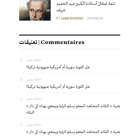
تتمة لمقال أستاذنا الكبير عبد الحميد
شريف
BY
2019-06-06
LARBI HOUICHI
تعليقات | Commentaires
بشير
dans
هل الثورة سورية أم أمريكية صهيونية تركية؟
بشير
dans
هل الثورة سورية أم أمريكية صهيونية تركية؟
بشير
dans
« هنية » القائد المجاهد المعلم يسلم الراية ويمضي بهناء الى دار
البقاء
بشير
dans
« هنية » القائد المجاهد المعلم يسلم الراية ويمضي بهناء الى دار