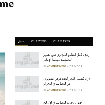
mme
فصول
ْCHAPTERS
CHAPITRES
ردود فعل النظام الجزائري على تقارير
التعذيب: سياسة الإنكار
BY
2003-05-14
ADMINISTRATOR
وراء قضبان الجنرالات: عرض تصويري
عن التعذيب في الجزائر
BY
2003-03-14
ADMINISTRATOR
أصول تحريم التعذيب في الإسلام