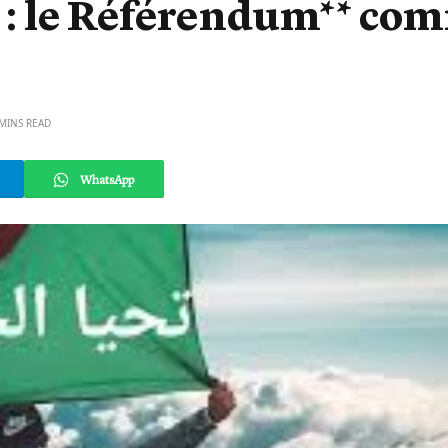
ie : le Référendum** co
 MINS READ
WhatsApp