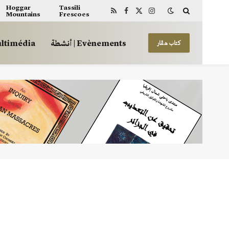
Hoggar
Tassili
Mountains
Frescoes
RSS
Facebook
X
Instagram
(Twitter)
أنشطة | Evènements
 | Multimédia
كتاب هڤار