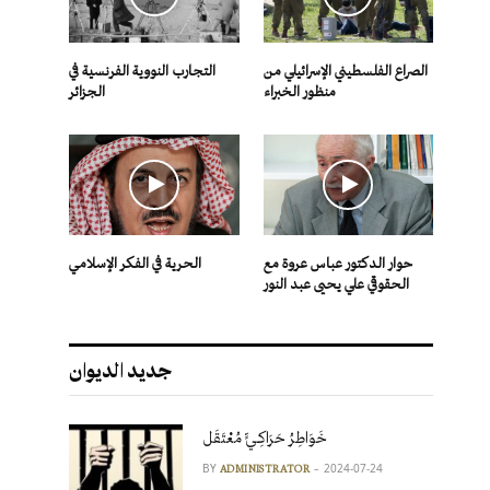
الصراع الفلسطيني الإسرائيلي من
التجارب النووية الفرنسية في
منظور الخبراء
الجزائر
حوار الدكتور عباس عروة مع
الحرية في الفكر الإسلامي
الحقوقي علي يحيى عبد النور
جديد الديوان
خَوَاطِرُ حَرَاكِـيٍّ مُعْتَقَل
BY
2024-07-24
ADMINISTRATOR