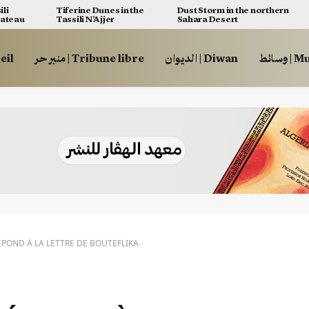
ili
Tiferine Dunes in the
Dust Storm in the northern
lateau
Tassili N’Ajjer
Sahara Desert
Multi
الديوان | Diwan
منبر حر | Tribune libre
الرئيس
POND À LA LETTRE DE BOUTEFLIKA