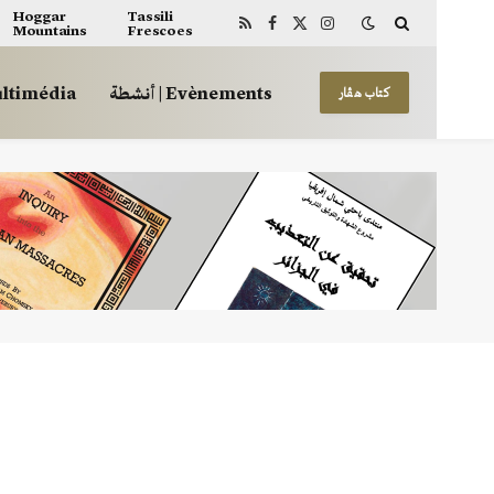
Hoggar
Tassili
Mountains
Frescoes
RSS
Facebook
X
Instagram
(Twitter)
أنشطة | Evènements
وسائط | média
كتاب هڤار