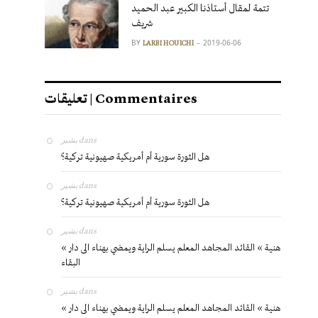
تتمة لمقال أستاذنا الكبير عبد الحميد
شريف
BY
2019-06-06
LARBI HOUICHI
تعليقات | Commentaires
بشير
dans
هل الثورة سورية أم أمريكية صهيونية تركية؟
بشير
dans
هل الثورة سورية أم أمريكية صهيونية تركية؟
بشير
dans
« هنية » القائد المجاهد المعلم يسلم الراية ويمضي بهناء الى دار
البقاء
بشير
dans
« هنية » القائد المجاهد المعلم يسلم الراية ويمضي بهناء الى دار