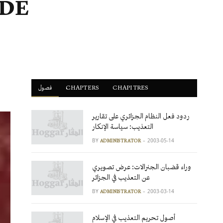
 DE
CHAPITRES
ْCHAPTERS
فصول
ردود فعل النظام الجزائري على تقارير
التعذيب: سياسة الإنكار
BY
2003-05-14
ADMINISTRATOR
وراء قضبان الجنرالات: عرض تصويري
عن التعذيب في الجزائر
BY
2003-03-14
ADMINISTRATOR
أصول تحريم التعذيب في الإسلام