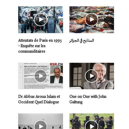
المذابح في الجزائر
Attentats de Paris en 1995
– Enquête sur les
commanditaires
Dr Abbas Aroua Islam et
One on One with John
Occident Quel Dialogue
Galtung