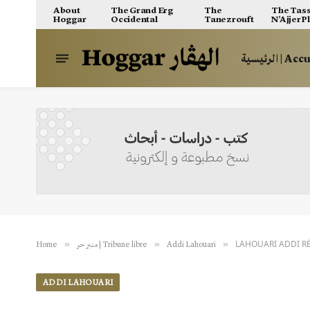
About
The Grand Erg
The
The Tass
Hoggar
Occidental
Tanezrouft
N’Ajjer P
ية | Accueil
LAHOUARI ADDI RÉ
»
»
»
Addi Lahouari
منبر حر | Tribune libre
Home
ADDI LAHOUARI